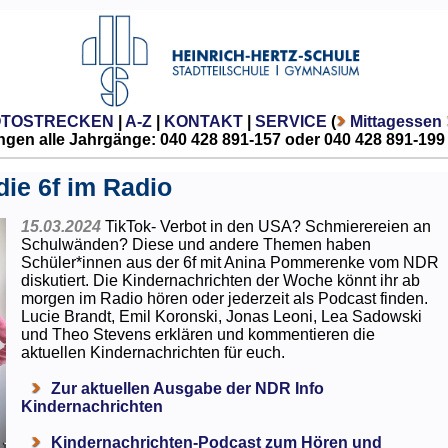
OTOSTRECKEN
|
A-Z
|
KONTAKT
|
SERVICE
(
Mittagessen
gen alle Jahrgänge: 040 428 891-157 oder 040 428 891-199
die 6f im Radio
15.03.2024
TikTok- Verbot in den USA? Schmierereien an
Schulwänden? Diese und andere Themen haben
Schüler*innen aus der 6f mit Anina Pommerenke vom NDR
diskutiert. Die Kindernachrichten der Woche könnt ihr ab
morgen im Radio hören oder jederzeit als Podcast finden.
Lucie Brandt, Emil Koronski, Jonas Leoni, Lea Sadowski
und Theo Stevens erklären und kommentieren die
aktuellen Kindernachrichten für euch.
Zur aktuellen Ausgabe der NDR Info
Kindernachrichten
Kindernachrichten-Podcast zum Hören und