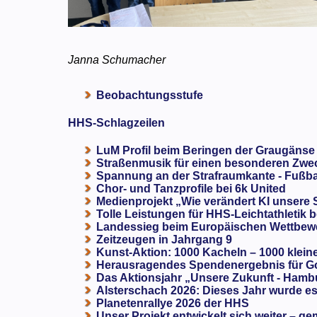
Janna Schumacher
Beobachtungsstufe
HHS-Schlagzeilen
LuM Profil beim Beringen der Graugänse
Straßenmusik für einen besonderen Zweck
Spannung an der Strafraumkante - Fußba
Chor- und Tanzprofile bei 6k United
Medienprojekt „Wie verändert KI unsere
Tolle Leistungen für HHS-Leichtathletik b
Landessieg beim Europäischen Wettbewe
Zeitzeugen in Jahrgang 9
Kunst-Aktion: 1000 Kacheln – 1000 klein
Herausragendes Spendenergebnis für G
Das Aktionsjahr „Unsere Zukunft - Hamb
Alsterschach 2026: Dieses Jahr wurde es 
Planetenrallye 2026 der HHS
Unser Projekt entwickelt sich weiter – ge