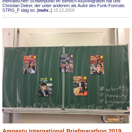
thematischen Schwerpunkt im Bereich Asyl/Migration hat und
Christian Deker, der unter anderem als Autor des Funk-Formats
STRG_F tätig ist. [
mehr..
]
15.12.2019
Amnesty International Briefmarathon 2019