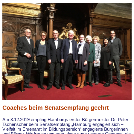
Coaches beim Senatsempfang geehrt
Am 3.12.2019 empfing Hamburgs erster Bürgermeister Dr. Peter
Tschenscher beim Senatsempfang „Hamburg engagiert sich –
Vielfalt im Ehrenamt im Bildungsbereich“ engagierte Bürgerinnen
und Bürger. Wir freuen uns sehr, dass auch unseren Coaches, die