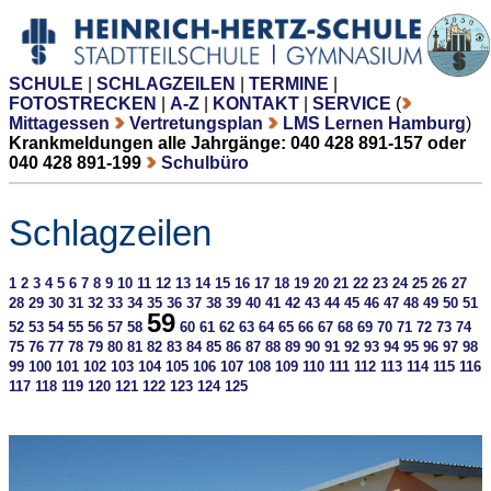
SCHULE
|
SCHLAGZEILEN
|
TERMINE
|
FOTOSTRECKEN
|
A-Z
|
KONTAKT
|
SERVICE
(
Mittagessen
Vertretungsplan
LMS Lernen Hamburg
)
Krankmeldungen alle Jahrgänge: 040 428 891-157 oder
040 428 891-199
Schulbüro
Schlagzeilen
1
2
3
4
5
6
7
8
9
10
11
12
13
14
15
16
17
18
19
20
21
22
23
24
25
26
27
28
29
30
31
32
33
34
35
36
37
38
39
40
41
42
43
44
45
46
47
48
49
50
51
59
52
53
54
55
56
57
58
60
61
62
63
64
65
66
67
68
69
70
71
72
73
74
75
76
77
78
79
80
81
82
83
84
85
86
87
88
89
90
91
92
93
94
95
96
97
98
99
100
101
102
103
104
105
106
107
108
109
110
111
112
113
114
115
116
117
118
119
120
121
122
123
124
125