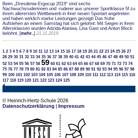
Beim „Dresdenia-Ergocup 2019“ sind sechs
Nachwuchsruderinnen und -ruderer aus unserer Sportklasse 5f zu
ihrem allerersten Wettbewerb in ihrer neuen Sportart angetreten
und haben wirklich starke Leistungen gezeigt! Das frühe
Aufstehen an einem Samstag hat sich gelohnt: Mit Siegen in ihren
Altersklassen wurden Adzida Atariwa, Lina Gast und Anton Block
belohnt. [
mehr..
]
21.11.2019
1
2
3
4
5
6
7
8
9
10
11
12
13
14
15
16
17
18
19
20
21
22
23
24
25
26
27
28
29
30
31
32
33
34
35
36
37
38
39
40
41
42
43
44
45
46
47
48
49
50
51
59
52
53
54
55
56
57
58
60
61
62
63
64
65
66
67
68
69
70
71
72
73
74
75
76
77
78
79
80
81
82
83
84
85
86
87
88
89
90
91
92
93
94
95
96
97
98
99
100
101
102
103
104
105
106
107
108
109
110
111
112
113
114
115
116
117
118
119
120
121
122
123
124
125
© Heinrich-Hertz-Schule 2026
Datenschutzerklärung
|
Impressum