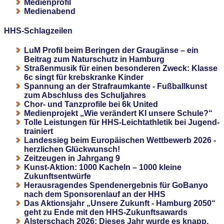
Medienprofil
Medienabend
HHS-Schlagzeilen
LuM Profil beim Beringen der Graugänse – ein
Beitrag zum Naturschutz in Hamburg
Straßenmusik für einen besonderen Zweck: Klasse
6c singt für krebskranke Kinder
Spannung an der Strafraumkante - Fußballkunst
zum Abschluss des Schuljahres
Chor- und Tanzprofile bei 6k United
Medienprojekt „Wie verändert KI unsere Schule?“
Tolle Leistungen für HHS-Leichtathletik bei Jugend-
trainiert
Landessieg beim Europäischen Wettbewerb 2026 -
herzlichen Glückwunsch!
Zeitzeugen in Jahrgang 9
Kunst-Aktion: 1000 Kacheln – 1000 kleine
Zukunftsentwürfe
Herausragendes Spendenergebnis für GoBanyo
nach dem Sponsorenlauf an der HHS
Das Aktionsjahr „Unsere Zukunft - Hamburg 2050“
geht zu Ende mit den HHS-Zukunftsawards
Alsterschach 2026: Dieses Jahr wurde es knapp,