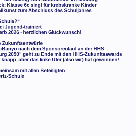
: Klasse 6c singt für krebskranke Kinder
llkunst zum Abschluss des Schuljahres
 Schule?“
ei Jugend-trainiert
rb 2026 - herzlichen Glückwunsch!
e Zukunftsentwürfe
oBanyo nach dem Sponsorenlauf an der HHS
urg 2050“ geht zu Ende mit den HHS-Zukunftsawards
knapp, aber das linke Ufer (also wir) hat gewonnen!
meinsam mit allen Beteiligten
ertz-Schule