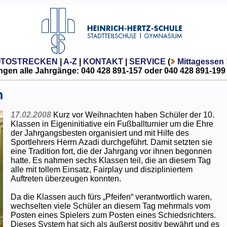
OTOSTRECKEN
|
A-Z
|
KONTAKT
|
SERVICE
(
Mittagessen
gen alle Jahrgänge: 040 428 891-157 oder 040 428 891-199
n
17.02.2008
Kurz vor Weihnachten haben Schüler der 10.
Klassen in Eigeninitiative ein Fußballturnier um die Ehre
der Jahrgangsbesten organisiert und mit Hilfe des
Sportlehrers Herrn Azadi durchgeführt. Damit setzten sie
eine Tradition fort, die der Jahrgang vor ihnen begonnen
hatte. Es nahmen sechs Klassen teil, die an diesem Tag
alle mit tollem Einsatz, Fairplay und diszipliniertem
Auftreten überzeugen konnten.
Da die Klassen auch fürs „Pfeifen“ verantwortlich waren,
wechselten viele Schüler an diesem Tag mehrmals vom
Posten eines Spielers zum Posten eines Schiedsrichters.
Dieses System hat sich als äußerst positiv bewährt und es