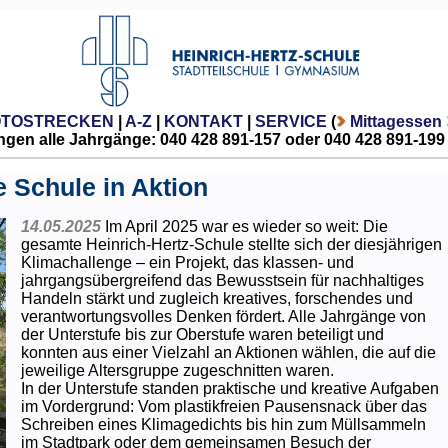
OTOSTRECKEN
|
A-Z
|
KONTAKT
|
SERVICE
(
Mittagessen
gen alle Jahrgänge: 040 428 891-157 oder 040 428 891-199
 Schule in Aktion
14.05.2025
Im April 2025 war es wieder so weit: Die
gesamte Heinrich-Hertz-Schule stellte sich der diesjährigen
Klimachallenge – ein Projekt, das klassen- und
jahrgangsübergreifend das Bewusstsein für nachhaltiges
Handeln stärkt und zugleich kreatives, forschendes und
verantwortungsvolles Denken fördert. Alle Jahrgänge von
der Unterstufe bis zur Oberstufe waren beteiligt und
konnten aus einer Vielzahl an Aktionen wählen, die auf die
jeweilige Altersgruppe zugeschnitten waren.
In der Unterstufe standen praktische und kreative Aufgaben
im Vordergrund: Vom plastikfreien Pausensnack über das
Schreiben eines Klimagedichts bis hin zum Müllsammeln
im Stadtpark oder dem gemeinsamen Besuch der