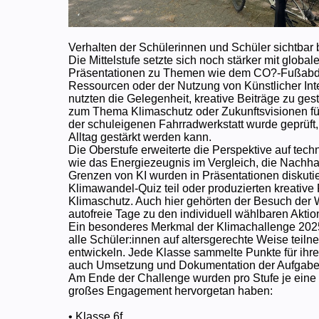
Verhalten der Schülerinnen und Schüler sichtbar 
Die Mittelstufe setzte sich noch stärker mit gl
Präsentationen zu Themen wie dem CO?-Fußabdru
Ressourcen oder der Nutzung von Künstlicher Inte
nutzten die Gelegenheit, kreative Beiträge zu ges
zum Thema Klimaschutz oder Zukunftsvisionen für 
der schuleigenen Fahrradwerkstatt wurde geprüft, g
Alltag gestärkt werden kann.
Die Oberstufe erweiterte die Perspektive auf tec
wie das Energiezeugnis im Vergleich, die Nachhalt
Grenzen von KI wurden in Präsentationen diskuti
Klimawandel-Quiz teil oder produzierten kreativ
Klimaschutz. Auch hier gehörten der Besuch der
autofreie Tage zu den individuell wählbaren Aktio
Ein besonderes Merkmal der Klimachallenge 2025
alle Schüler:innen auf altersgerechte Weise te
entwickeln. Jede Klasse sammelte Punkte für ihre
auch Umsetzung und Dokumentation der Aufgabe
Am Ende der Challenge wurden pro Stufe je eine
großes Engagement hervorgetan haben:
• Klasse 6f