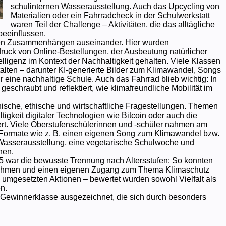
schulinternen Wasserausstellung. Auch das Upcycling von
Materialien oder ein Fahrradcheck in der Schulwerkstatt
waren Teil der Challenge – Aktivitäten, die das alltägliche
beeinflussen.
obalen Zusammenhängen auseinander. Hier wurden
ck von Online-Bestellungen, der Ausbeutung natürlicher
lligenz im Kontext der Nachhaltigkeit gehalten. Viele Klassen
talten – darunter KI-generierte Bilder zum Klimawandel, Songs
eine nachhaltige Schule. Auch das Fahrrad blieb wichtig: In
eschraubt und reflektiert, wie klimafreundliche Mobilität im
hnische, ethische und wirtschaftliche Fragestellungen. Themen
igkeit digitaler Technologien wie Bitcoin oder auch die
ert. Viele Oberstufenschülerinnen und -schüler nahmen am
e Formate wie z. B. einen eigenen Song zum Klimawandel bzw.
 Wasserausstellung, eine vegetarische Schulwoche und
nen.
 war die bewusste Trennung nach Altersstufen: So konnten
ilnehmen und einen eigenen Zugang zum Thema Klimaschutz
 umgesetzten Aktionen – bewertet wurden sowohl Vielfalt als
n.
 Gewinnerklasse ausgezeichnet, die sich durch besonders