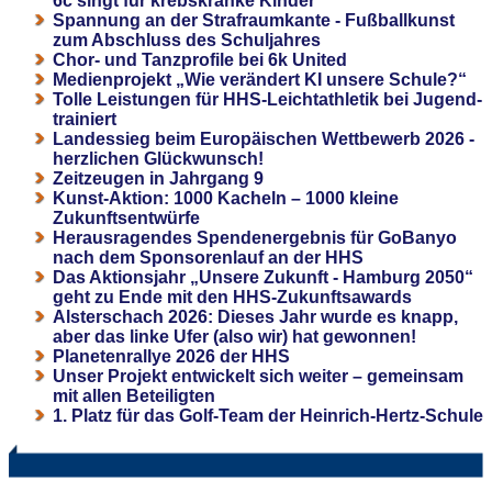
6c singt für krebskranke Kinder
Spannung an der Strafraumkante - Fußballkunst
zum Abschluss des Schuljahres
Chor- und Tanzprofile bei 6k United
Medienprojekt „Wie verändert KI unsere Schule?“
Tolle Leistungen für HHS-Leichtathletik bei Jugend-
trainiert
Landessieg beim Europäischen Wettbewerb 2026 -
herzlichen Glückwunsch!
Zeitzeugen in Jahrgang 9
Kunst-Aktion: 1000 Kacheln – 1000 kleine
Zukunftsentwürfe
Herausragendes Spendenergebnis für GoBanyo
nach dem Sponsorenlauf an der HHS
Das Aktionsjahr „Unsere Zukunft - Hamburg 2050“
geht zu Ende mit den HHS-Zukunftsawards
Alsterschach 2026: Dieses Jahr wurde es knapp,
aber das linke Ufer (also wir) hat gewonnen!
Planetenrallye 2026 der HHS
Unser Projekt entwickelt sich weiter – gemeinsam
mit allen Beteiligten
1. Platz für das Golf-Team der Heinrich-Hertz-Schule