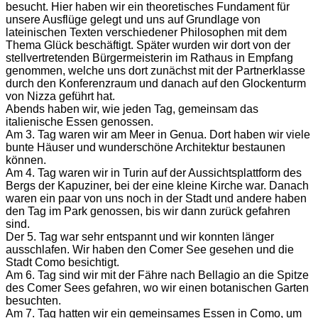
besucht. Hier haben wir ein theoretisches Fundament für
unsere Ausflüge gelegt und uns auf Grundlage von
lateinischen Texten verschiedener Philosophen mit dem
Thema Glück beschäftigt. Später wurden wir dort von der
stellvertretenden Bürgermeisterin im Rathaus in Empfang
genommen, welche uns dort zunächst mit der Partnerklasse
durch den Konferenzraum und danach auf den Glockenturm
von Nizza geführt hat.
Abends haben wir, wie jeden Tag, gemeinsam das
italienische Essen genossen.
Am 3. Tag waren wir am Meer in Genua. Dort haben wir viele
bunte Häuser und wunderschöne Architektur bestaunen
können.
Am 4. Tag waren wir in Turin auf der Aussichtsplattform des
Bergs der Kapuziner, bei der eine kleine Kirche war. Danach
waren ein paar von uns noch in der Stadt und andere haben
den Tag im Park genossen, bis wir dann zurück gefahren
sind.
Der 5. Tag war sehr entspannt und wir konnten länger
ausschlafen. Wir haben den Comer See gesehen und die
Stadt Como besichtigt.
Am 6. Tag sind wir mit der Fähre nach Bellagio an die Spitze
des Comer Sees gefahren, wo wir einen botanischen Garten
besuchten.
Am 7. Tag hatten wir ein gemeinsames Essen in Como, um