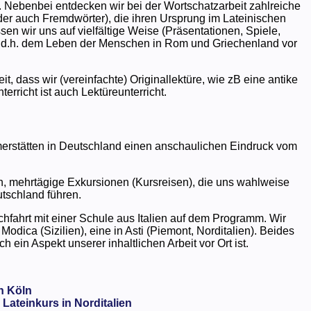
 Nebenbei entdecken wir bei der Wortschatzarbeit zahlreiche
er auch Fremdwörter), die ihren Ursprung im Lateinischen
n wir uns auf vielfältige Weise (Präsentationen, Spiele,
ke, d.h. dem Leben der Menschen in Rom und Griechenland vor
it, dass wir (vereinfachte) Originallektüre, wie zB eine antike
rricht ist auch Lektüreunterricht.
merstätten in Deutschland einen anschaulichen Eindruck vom
h, mehrtägige Exkursionen (Kursreisen), die uns wahlweise
tschland führen.
hfahrt mit einer Schule aus Italien auf dem Programm. Wir
odica (Sizilien), eine in Asti (Piemont, Norditalien). Beides
ein Aspekt unserer inhaltlichen Arbeit vor Ort ist.
n Köln
Lateinkurs in Norditalien