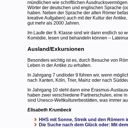
mündlichen wie schriftlichen Ausdrucksvermögen.
Wörter der deutschen und englischen Sprache (od
haben. Neben der Sprache der alten Römer befasse
kreative Aufgaben) auch mit der Kultur der Anti
gut mehr als 2000 Jahren.
Im Laufe der 9. Klasse sind wir dann endlich so we
Komödie, lesen und behandeln können – Lateinunte
Ausland/Exkursionen
Besonders wichtig ist es, durch Besuche von Rö
Leben in der Antike zu erhalten.
In Jahrgang 7 und/oder 9 führen wir, wenn möglic
nach Xanten, Köln, Trier, Mainz oder nach Süddeu
In Jahrgang 10 steht dann eine Erasmus-Austausc
haben zwei verschiedene Partnerschulen, eine in M
sind Unesco-Weltkulturerbestätten, was immer auch 
Elisabeth Krumbeck
HHS mit Sonne, Streik und den Römern i
Die Suche nach dem Glück oder: Mit dem 