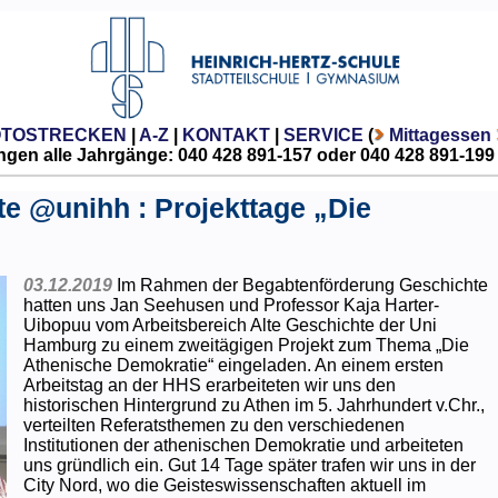
OTOSTRECKEN
|
A-Z
|
KONTAKT
|
SERVICE
(
Mittagessen
gen alle Jahrgänge: 040 428 891-157 oder 040 428 891-199
e @unihh : Projekttage „Die
03.12.2019
Im Rahmen der Begabtenförderung Geschichte
hatten uns Jan Seehusen und Professor Kaja Harter-
Uibopuu vom Arbeitsbereich Alte Geschichte der Uni
Hamburg zu einem zweitägigen Projekt zum Thema „Die
Athenische Demokratie“ eingeladen. An einem ersten
Arbeitstag an der HHS erarbeiteten wir uns den
historischen Hintergrund zu Athen im 5. Jahrhundert v.Chr.,
verteilten Referatsthemen zu den verschiedenen
Institutionen der athenischen Demokratie und arbeiteten
uns gründlich ein. Gut 14 Tage später trafen wir uns in der
City Nord, wo die Geisteswissenschaften aktuell im