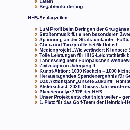
Latein
Begabtenförderung
HHS-Schlagzeilen
LuM Profil beim Beringen der Graugänse
Straßenmusik für einen besonderen Zweck
Spannung an der Strafraumkante - Fußba
Chor- und Tanzprofile bei 6k United
Medienprojekt „Wie verändert KI unsere
Tolle Leistungen für HHS-Leichtathletik b
Landessieg beim Europäischen Wettbewe
Zeitzeugen in Jahrgang 9
Kunst-Aktion: 1000 Kacheln – 1000 klein
Herausragendes Spendenergebnis für G
Das Aktionsjahr „Unsere Zukunft - Hamb
Alsterschach 2026: Dieses Jahr wurde es 
Planetenrallye 2026 der HHS
Unser Projekt entwickelt sich weiter – ge
1. Platz für das Golf-Team der Heinrich-H