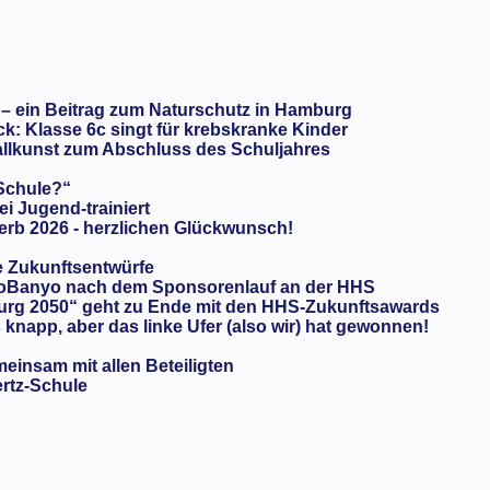
 – ein Beitrag zum Naturschutz in Hamburg
: Klasse 6c singt für krebskranke Kinder
llkunst zum Abschluss des Schuljahres
 Schule?“
ei Jugend-trainiert
rb 2026 - herzlichen Glückwunsch!
e Zukunftsentwürfe
oBanyo nach dem Sponsorenlauf an der HHS
urg 2050“ geht zu Ende mit den HHS-Zukunftsawards
knapp, aber das linke Ufer (also wir) hat gewonnen!
meinsam mit allen Beteiligten
ertz-Schule