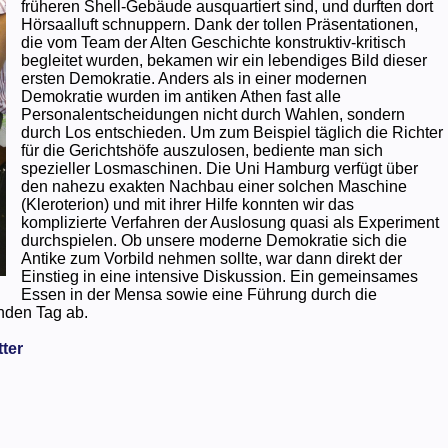
früheren Shell-Gebäude ausquartiert sind, und durften dort
Hörsaalluft schnuppern. Dank der tollen Präsentationen,
die vom Team der Alten Geschichte konstruktiv-kritisch
begleitet wurden, bekamen wir ein lebendiges Bild dieser
ersten Demokratie. Anders als in einer modernen
Demokratie wurden im antiken Athen fast alle
Personalentscheidungen nicht durch Wahlen, sondern
durch Los entschieden. Um zum Beispiel täglich die Richter
für die Gerichtshöfe auszulosen, bediente man sich
spezieller Losmaschinen. Die Uni Hamburg verfügt über
den nahezu exakten Nachbau einer solchen Maschine
(Kleroterion) und mit ihrer Hilfe konnten wir das
komplizierte Verfahren der Auslosung quasi als Experiment
durchspielen. Ob unsere moderne Demokratie sich die
Antike zum Vorbild nehmen sollte, war dann direkt der
Einstieg in eine intensive Diskussion. Ein gemeinsames
Essen in der Mensa sowie eine Führung durch die
nden Tag ab.
tter