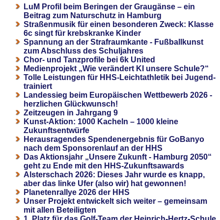
LuM Profil beim Beringen der Graugänse – ein
Beitrag zum Naturschutz in Hamburg
Straßenmusik für einen besonderen Zweck: Klasse
6c singt für krebskranke Kinder
Spannung an der Strafraumkante - Fußballkunst
zum Abschluss des Schuljahres
Chor- und Tanzprofile bei 6k United
Medienprojekt „Wie verändert KI unsere Schule?“
Tolle Leistungen für HHS-Leichtathletik bei Jugend-
trainiert
Landessieg beim Europäischen Wettbewerb 2026 -
herzlichen Glückwunsch!
Zeitzeugen in Jahrgang 9
Kunst-Aktion: 1000 Kacheln – 1000 kleine
Zukunftsentwürfe
Herausragendes Spendenergebnis für GoBanyo
nach dem Sponsorenlauf an der HHS
Das Aktionsjahr „Unsere Zukunft - Hamburg 2050“
geht zu Ende mit den HHS-Zukunftsawards
Alsterschach 2026: Dieses Jahr wurde es knapp,
aber das linke Ufer (also wir) hat gewonnen!
Planetenrallye 2026 der HHS
Unser Projekt entwickelt sich weiter – gemeinsam
mit allen Beteiligten
1. Platz für das Golf-Team der Heinrich-Hertz-Schule