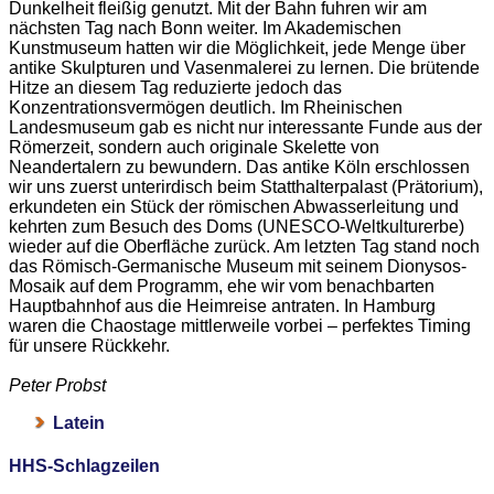
Dunkelheit fleißig genutzt. Mit der Bahn fuhren wir am
nächsten Tag nach Bonn weiter. Im Akademischen
Kunstmuseum hatten wir die Möglichkeit, jede Menge über
antike Skulpturen und Vasenmalerei zu lernen. Die brütende
Hitze an diesem Tag reduzierte jedoch das
Konzentrationsvermögen deutlich. Im Rheinischen
Landesmuseum gab es nicht nur interessante Funde aus der
Römerzeit, sondern auch originale Skelette von
Neandertalern zu bewundern. Das antike Köln erschlossen
wir uns zuerst unterirdisch beim Statthalterpalast (Prätorium),
erkundeten ein Stück der römischen Abwasserleitung und
kehrten zum Besuch des Doms (UNESCO-Weltkulturerbe)
wieder auf die Oberfläche zurück. Am letzten Tag stand noch
das Römisch-Germanische Museum mit seinem Dionysos-
Mosaik auf dem Programm, ehe wir vom benachbarten
Hauptbahnhof aus die Heimreise antraten. In Hamburg
waren die Chaostage mittlerweile vorbei – perfektes Timing
für unsere Rückkehr.
Peter Probst
Latein
HHS-Schlagzeilen