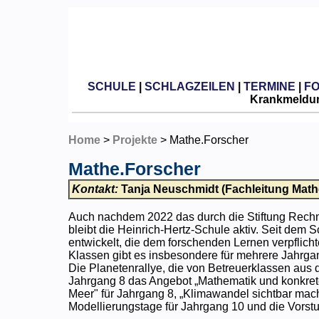
SCHULE
|
SCHLAGZEILEN
|
TERMINE
|
F
Krankmeldun
Home
>
Projekte
> Mathe.Forscher
Mathe.Forscher
Kontakt:
Tanja Neuschmidt (Fachleitung Math
Auch nachdem 2022 das durch die Stiftung Rech
bleibt die Heinrich-Hertz-Schule aktiv. Seit dem 
entwickelt, die dem forschenden Lernen verpflich
Klassen gibt es insbesondere für mehrere Jahrgang
Die Planetenrallye, die von Betreuerklassen aus d
Jahrgang 8 das Angebot „Mathematik und konkrete
Meer" für Jahrgang 8, „Klimawandel sichtbar mache
Modellierungstage für Jahrgang 10 und die Vorstu