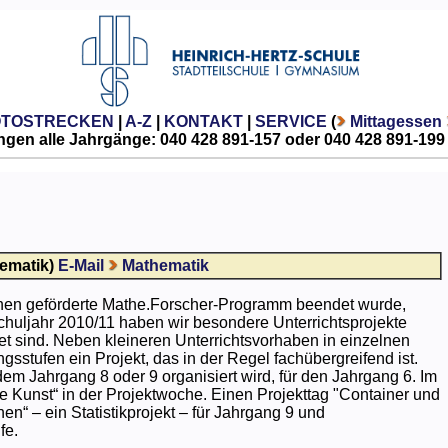
OTOSTRECKEN
|
A-Z
|
KONTAKT
|
SERVICE
(
Mittagessen
gen alle Jahrgänge: 040 428 891-157 oder 040 428 891-199
ematik)
E-Mail
Mathematik
nen geförderte Mathe.Forscher-Programm beendet wurde,
Schuljahr 2010/11 haben wir besondere Unterrichtsprojekte
tet sind. Neben kleineren Unterrichtsvorhaben in einzelnen
sstufen ein Projekt, das in der Regel fachübergreifend ist.
em Jahrgang 8 oder 9 organisiert wird, für den Jahrgang 6. Im
 Kunst“ in der Projektwoche. Einen Projekttag "Container und
n“ – ein Statistikprojekt – für Jahrgang 9 und
fe.