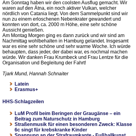
Am Sonntag haben wir den coolsten Ausflug gemacht. Wir
waren auf den Ätna, ein noch aktiver Vulkan, welcher
nördlich von Catania liegt. Von dem Sammelpunkt sind wir
nun zu einem erloschenen Nebenkrater gewandert und
konnten von dort, ca. 2000 m Höhe, eine sehr schöne
Aussicht genießen.
Am Montag Morgen ging es dann zurück und wir sind am
Nachmittag wohlbehalten in Hamburg gelandet. Insgesamt
war es eine sehr schöne und sehr warme Woche. Ich würde
behaupten, dass jeder, der dabei war, es nochmal machen
würde. Wir danken Frau Krumbeck und Frau Lentze für die
Organisation und Begleitung der Fahrt!
Tjark Mund, Hannah Schnaiter
Latein
Erasmus+
HHS-Schlagzeilen
LuM Profil beim Beringen der Graugänse – ein
Beitrag zum Naturschutz in Hamburg
Straßenmusik für einen besonderen Zweck: Klasse
6c singt für krebskranke Kinder
Spannung an der Strafraumkante - Fußballkunst