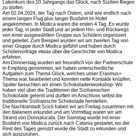
Lateinkurs des 10 Jahrgangs das Glück, nach Sizilien fliegen
zu dürfen.
Am 02.04.2024, der Tag nach Ostern, sind wie endlich nach
einem langen Flug plus langer Busfahrt im Hotel
angekommen. In Modica waren die ersten 4 Tag. Es wurde
jeder Tag, in jeder Stadt und an jedem Hin- und Rückwegs
von einer ausgewählten Gruppe aus Schülern organisiert
und geleitet. Zum Beispiel wurden wir am zweiten Tag von
einer Gruppe durch Modica geführt und haben durch
Schülervorträge etwas über die Geschichte von Modica
erfahren.
Am Donnerstag wurden wir freundlich von der Partnerschule
in Empfang genommen, wir haben unterschiedliche
Aufgaben zum Thema Glück, welches unser Erasmus+
Thema war, bearbeitet und konnten nette Kontakte knüpfen.
Später besuchten wir einen Schokoladenworkshop. Wir
haben viel über die Traditionen der Sizilianischen
Schokolade gelernt und durften im Anschluss selbst die
traditionelle Sizilianische Schokolade herstellen.
Die Nachbarstadt Scicli haben wir am Freitag zusammen mit
den Italienern erkundet und am Vormittag waren wir am
Strand von Donnalucata. Der Samstag wurde mit einer
Busfahrt von Modica zurück nach Catania gestartet, wo der
Rest des Tages genutzt wurde die Stadt zu erkunden und
sich auszuruhen.