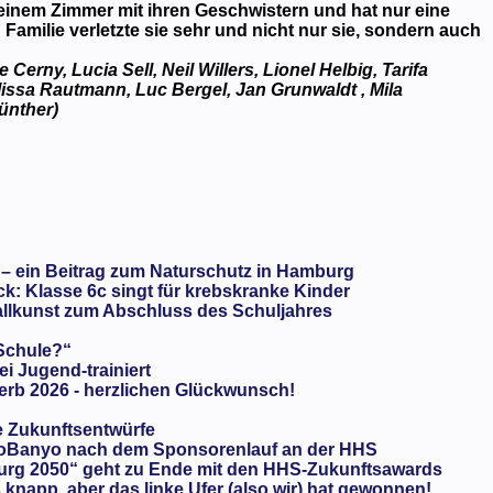
n einem Zimmer mit ihren Geschwistern und hat nur eine
Familie verletzte sie sehr und nicht nur sie, sondern auch
rny, Lucia Sell, Neil Willers, Lionel Helbig, Tarifa
issa Rautmann, Luc Bergel, Jan Grunwaldt , Mila
ünther)
 – ein Beitrag zum Naturschutz in Hamburg
: Klasse 6c singt für krebskranke Kinder
llkunst zum Abschluss des Schuljahres
 Schule?“
ei Jugend-trainiert
rb 2026 - herzlichen Glückwunsch!
e Zukunftsentwürfe
oBanyo nach dem Sponsorenlauf an der HHS
urg 2050“ geht zu Ende mit den HHS-Zukunftsawards
knapp, aber das linke Ufer (also wir) hat gewonnen!