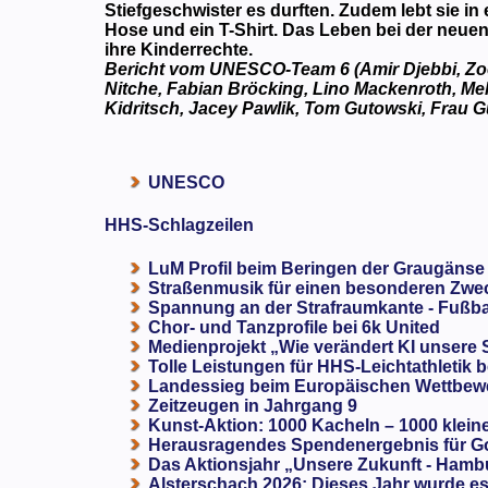
Stiefgeschwister es durften. Zudem lebt sie i
Hose und ein T-Shirt. Das Leben bei der neuen 
ihre Kinderrechte.
Bericht vom UNESCO-Team 6 (Amir Djebbi, Zoe Ce
Nitche, Fabian Bröcking, Lino Mackenroth, Mel
Kidritsch, Jacey Pawlik, Tom Gutowski, Frau G
UNESCO
HHS-Schlagzeilen
LuM Profil beim Beringen der Graugänse
Straßenmusik für einen besonderen Zweck
Spannung an der Strafraumkante - Fußba
Chor- und Tanzprofile bei 6k United
Medienprojekt „Wie verändert KI unsere
Tolle Leistungen für HHS-Leichtathletik b
Landessieg beim Europäischen Wettbewe
Zeitzeugen in Jahrgang 9
Kunst-Aktion: 1000 Kacheln – 1000 klein
Herausragendes Spendenergebnis für G
Das Aktionsjahr „Unsere Zukunft - Hamb
Alsterschach 2026: Dieses Jahr wurde es 