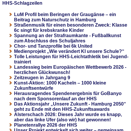
HHS-Schlagzeilen
LuM Profil beim Beringen der Graugänse – ein
Beitrag zum Naturschutz in Hamburg
Straßenmusik für einen besonderen Zweck: Klasse
6c singt für krebskranke Kinder
Spannung an der Strafraumkante - Fußballkunst
zum Abschluss des Schuljahres
Chor- und Tanzprofile bei 6k United
Medienprojekt „Wie verändert KI unsere Schule?“
Tolle Leistungen für HHS-Leichtathletik bei Jugend-
trainiert
Landessieg beim Europäischen Wettbewerb 2026 -
herzlichen Glückwunsch!
Zeitzeugen in Jahrgang 9
Kunst-Aktion: 1000 Kacheln – 1000 kleine
Zukunftsentwürfe
Herausragendes Spendenergebnis für GoBanyo
nach dem Sponsorenlauf an der HHS
Das Aktionsjahr „Unsere Zukunft - Hamburg 2050“
geht zu Ende mit den HHS-Zukunftsawards
Alsterschach 2026: Dieses Jahr wurde es knapp,
aber das linke Ufer (also wir) hat gewonnen!
Planetenrallye 2026 der HHS
Unser Projekt entwickelt sich weiter – gemeinsam