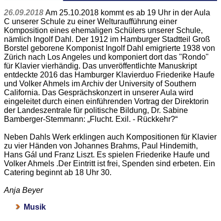
26.09.2018
Am 25.10.2018 kommt es ab 19 Uhr in der Aula
C unserer Schule zu einer Welturaufführung einer
Komposition eines ehemaligen Schülers unserer Schule,
nämlich Ingolf Dahl. Der 1912 im Hamburger Stadtteil Groß
Borstel geborene Komponist Ingolf Dahl emigrierte 1938 von
Zürich nach Los Angeles und komponiert dort das "Rondo"
für Klavier vierhändig. Das unveröffentlichte Manuskript
entdeckte 2016 das Hamburger Klavierduo Friederike Haufe
und Volker Ahmels im Archiv der University of Southern
California. Das Gesprächskonzert in unserer Aula wird
eingeleitet durch einen einführenden Vortrag der Direktorin
der Landeszentrale für politische Bildung, Dr. Sabine
Bamberger-Stemmann: „Flucht. Exil. - Rückkehr?“
Neben Dahls Werk erklingen auch Kompositionen für Klavier
zu vier Händen von Johannes Brahms, Paul Hindemith,
Hans Gál und Franz Liszt. Es spielen Friederike Haufe und
Volker Ahmels .Der Eintritt ist frei, Spenden sind erbeten. Ein
Catering beginnt ab 18 Uhr 30.
Anja Beyer
Musik