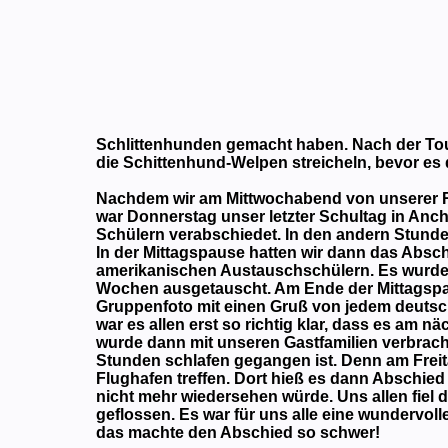
Schlittenhunden gemacht haben. Nach der To
die Schittenhund-Welpen streicheln, bevor es
Nachdem wir am Mittwochabend von unserer R
war Donnerstag unser letzter Schultag in An
Schülern verabschiedet. In den andern Stund
In der Mittagspause hatten wir dann das Abs
amerikanischen Austauschschülern. Es wurde 
Wochen ausgetauscht. Am Ende der Mittagspa
Gruppenfoto mit einen Gruß von jedem deuts
war es allen erst so richtig klar, dass es am
wurde dann mit unseren Gastfamilien verbrach
Stunden schlafen gegangen ist. Denn am Fre
Flughafen treffen. Dort hieß es dann Abschie
nicht mehr wiedersehen würde. Uns allen fiel 
geflossen. Es war für uns alle eine wundervol
das machte den Abschied so schwer!