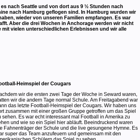
 es nach Seattle und von dort aus 9 ½ Stunden nach
hine nach Hamburg geflogen sind. In Hamburg wurden wir
ben, wieder von unseren Familien empfangen. Es war
afft. Aber die drei Wochen in Anchorage werden wir nicht
mit vielen unterschiedlichen Erlebnissen und wir alle
ootball-Heimspiel der Cougars
achdem wir die ersten zwei Tage der Woche in Seward waren,
atten wir die andern Tage normal Schule. Am Freitagabend war
ann das letzte Football-Heimspiel der Cougars. Wir haben uns
ort zusammen mit einer großen Gruppe getroffen um das Spiel
u sehen. Es war echt interessant mal Football in Amerika zu
ehen und wie so ein Spiel hier abläuft. Beeindruckend waren
ie Fahnenträger der Schule und die live gesungene Hymne. Es
ar super das Team anzufeuern und gemeinsam mit den
merikanischen Schülern das Spiel zu sehen.