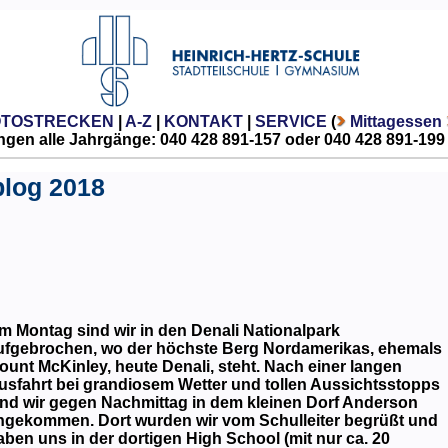
OTOSTRECKEN
|
A-Z
|
KONTAKT
|
SERVICE
(
Mittagessen
gen alle Jahrgänge: 040 428 891-157 oder 040 428 891-199
blog 2018
m Montag sind wir in den Denali Nationalpark
ufgebrochen, wo der höchste Berg Nordamerikas, ehemals
ount McKinley, heute Denali, steht. Nach einer langen
usfahrt bei grandiosem Wetter und tollen Aussichtsstopps
ind wir gegen Nachmittag in dem kleinen Dorf Anderson
ngekommen. Dort wurden wir vom Schulleiter begrüßt und
aben uns in der dortigen High School (mit nur ca. 20