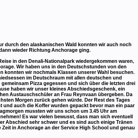
ur durch den alaskanischen Wald konnten wir auch noch
 dann wieder Richtung Anchorage ging.
eise in den Denali-Nationalpark wiedergekommen waren,
chorage. Wir haben uns in den Deutschstunden von den
en konnten wir nochmals Klassen unserer Wahl besuchen.
chiedsessen im Deutschraum mit allen deutschen und
gemeinsam Pizza gegessen und sich über die letzten drei
use haben wir unser kleines Abschiedsgeschenk, ein
chen Austauschschüler an Frau Reynvaan übergeben. Da
 nächsten Morgen zurück gehen würde. Der Rest des Tages
t und auch die Koffer wurden gepackt bevor man ein paar
itagmorgen mussten wir uns schon um 3.45 Uhr am
d nehmen! Es war vielen bewusst, dass man sich eventuell
der Abschied sehr schwer und es sind auch einige Tränen
le Zeit in Anchorage an der Service High School und genau