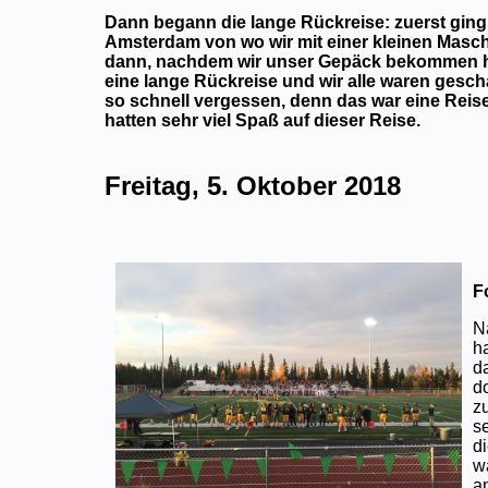
Dann begann die lange Rückreise: zuerst ging
Amsterdam von wo wir mit einer kleinen Masc
dann, nachdem wir unser Gepäck bekommen ha
eine lange Rückreise und wir alle waren gesch
so schnell vergessen, denn das war eine Reise 
hatten sehr viel Spaß auf dieser Reise.
Freitag, 5. Oktober 2018
F
N
h
d
d
z
s
d
w
a