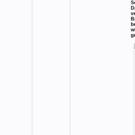
S
D
v
B
b
w
g