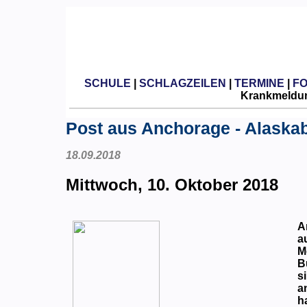
SCHULE
|
SCHLAGZEILEN
|
TERMINE
|
F
Krankmeldun
Post aus Anchorage - Alaska
18.09.2018
Mittwoch, 10. Oktober 2018
A
a
M
B
s
a
h