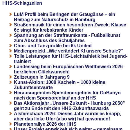
HHS-Schlagzeilen
LuM Profil beim Beringen der Graugänse – ein
Beitrag zum Naturschutz in Hamburg
Straßenmusik für einen besonderen Zweck: Klasse
6c singt für krebskranke Kinder
Spannung an der Strafraumkante - Fußballkunst
zum Abschluss des Schuljahres
Chor- und Tanzprofile bei 6k United
Medienprojekt „Wie verändert KI unsere Schule?“
Tolle Leistungen für HHS-Leichtathletik bei Jugend-
trainiert
Landessieg beim Europäischen Wettbewerb 2026 -
herzlichen Glückwunsch!
Zeitzeugen in Jahrgang 9
Kunst-Aktion: 1000 Kacheln – 1000 kleine
Zukunftsentwürfe
Herausragendes Spendenergebnis für GoBanyo
nach dem Sponsorenlauf an der HHS
Das Aktionsjahr „Unsere Zukunft - Hamburg 2050“
geht zu Ende mit den HHS-Zukunftsawards
Alsterschach 2026: Dieses Jahr wurde es knapp,
aber das linke Ufer (also wir) hat gewonnen!
Planetenrallye 2026 der HHS
Unser Projekt entwickelt sich weiter – gemeinsam