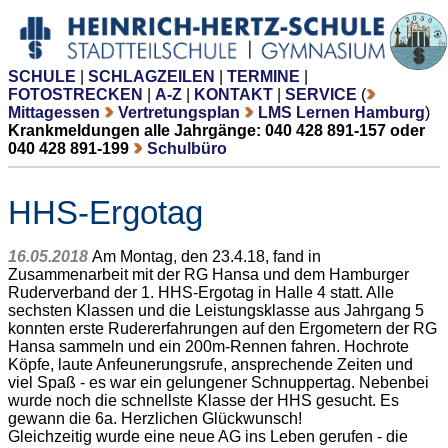
SCHULE
|
SCHLAGZEILEN
|
TERMINE
|
FOTOSTRECKEN
|
A-Z
|
KONTAKT
|
SERVICE
(
Mittagessen
Vertretungsplan
LMS Lernen Hamburg
)
Krankmeldungen alle Jahrgänge: 040 428 891-157 oder
040 428 891-199
Schulbüro
HHS-Ergotag
16.05.2018
Am Montag, den 23.4.18, fand in
Zusammenarbeit mit der RG Hansa und dem Hamburger
Ruderverband der 1. HHS-Ergotag in Halle 4 statt. Alle
sechsten Klassen und die Leistungsklasse aus Jahrgang 5
konnten erste Rudererfahrungen auf den Ergometern der RG
Hansa sammeln und ein 200m-Rennen fahren. Hochrote
Köpfe, laute Anfeunerungsrufe, ansprechende Zeiten und
viel Spaß - es war ein gelungener Schnuppertag. Nebenbei
wurde noch die schnellste Klasse der HHS gesucht. Es
gewann die 6a. Herzlichen Glückwunsch!
Gleichzeitig wurde eine neue AG ins Leben gerufen - die