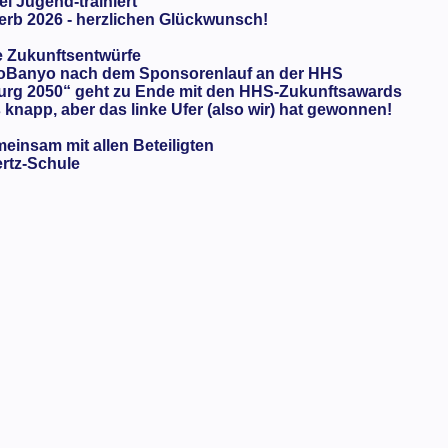
ei Jugend-trainiert
rb 2026 - herzlichen Glückwunsch!
e Zukunftsentwürfe
oBanyo nach dem Sponsorenlauf an der HHS
urg 2050“ geht zu Ende mit den HHS-Zukunftsawards
knapp, aber das linke Ufer (also wir) hat gewonnen!
meinsam mit allen Beteiligten
ertz-Schule