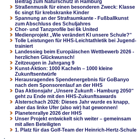
Beitrag zum Naturschutz in Hamburg
Straßenmusik für einen besonderen Zweck: Klasse
6c singt für krebskranke Kinder
Spannung an der Strafraumkante - Fußballkunst
zum Abschluss des Schuljahres
Chor- und Tanzprofile bei 6k United
Medienprojekt „Wie verändert KI unsere Schule?“
Tolle Leistungen für HHS-Leichtathletik bei Jugend-
trainiert
Landessieg beim Europäischen Wettbewerb 2026 -
herzlichen Glückwunsch!
Zeitzeugen in Jahrgang 9
Kunst-Aktion: 1000 Kacheln – 1000 kleine
Zukunftsentwürfe
Herausragendes Spendenergebnis für GoBanyo
nach dem Sponsorenlauf an der HHS
Das Aktionsjahr „Unsere Zukunft - Hamburg 2050“
geht zu Ende mit den HHS-Zukunftsawards
Alsterschach 2026: Dieses Jahr wurde es knapp,
aber das linke Ufer (also wir) hat gewonnen!
Planetenrallye 2026 der HHS
Unser Projekt entwickelt sich weiter – gemeinsam
mit allen Beteiligten
1. Platz für das Golf-Team der Heinrich-Hertz-Schule