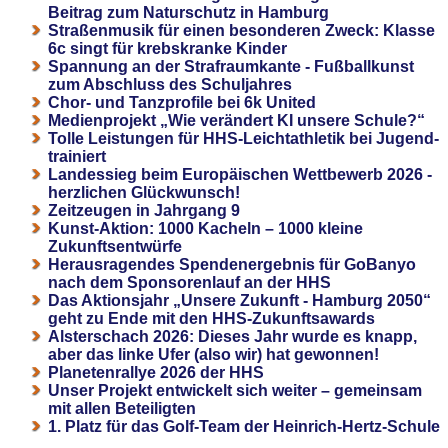
Beitrag zum Naturschutz in Hamburg
Straßenmusik für einen besonderen Zweck: Klasse
6c singt für krebskranke Kinder
Spannung an der Strafraumkante - Fußballkunst
zum Abschluss des Schuljahres
Chor- und Tanzprofile bei 6k United
Medienprojekt „Wie verändert KI unsere Schule?“
Tolle Leistungen für HHS-Leichtathletik bei Jugend-
trainiert
Landessieg beim Europäischen Wettbewerb 2026 -
herzlichen Glückwunsch!
Zeitzeugen in Jahrgang 9
Kunst-Aktion: 1000 Kacheln – 1000 kleine
Zukunftsentwürfe
Herausragendes Spendenergebnis für GoBanyo
nach dem Sponsorenlauf an der HHS
Das Aktionsjahr „Unsere Zukunft - Hamburg 2050“
geht zu Ende mit den HHS-Zukunftsawards
Alsterschach 2026: Dieses Jahr wurde es knapp,
aber das linke Ufer (also wir) hat gewonnen!
Planetenrallye 2026 der HHS
Unser Projekt entwickelt sich weiter – gemeinsam
mit allen Beteiligten
1. Platz für das Golf-Team der Heinrich-Hertz-Schule