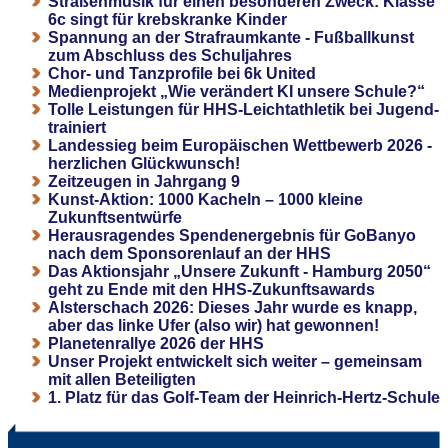
Straßenmusik für einen besonderen Zweck: Klasse
6c singt für krebskranke Kinder
Spannung an der Strafraumkante - Fußballkunst
zum Abschluss des Schuljahres
Chor- und Tanzprofile bei 6k United
Medienprojekt „Wie verändert KI unsere Schule?“
Tolle Leistungen für HHS-Leichtathletik bei Jugend-
trainiert
Landessieg beim Europäischen Wettbewerb 2026 -
herzlichen Glückwunsch!
Zeitzeugen in Jahrgang 9
Kunst-Aktion: 1000 Kacheln – 1000 kleine
Zukunftsentwürfe
Herausragendes Spendenergebnis für GoBanyo
nach dem Sponsorenlauf an der HHS
Das Aktionsjahr „Unsere Zukunft - Hamburg 2050“
geht zu Ende mit den HHS-Zukunftsawards
Alsterschach 2026: Dieses Jahr wurde es knapp,
aber das linke Ufer (also wir) hat gewonnen!
Planetenrallye 2026 der HHS
Unser Projekt entwickelt sich weiter – gemeinsam
mit allen Beteiligten
1. Platz für das Golf-Team der Heinrich-Hertz-Schule