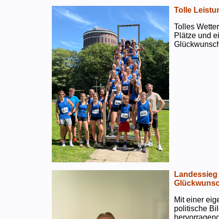
Tolle Leistu
Tolles Wetter
Plätze und e
Glückwunsch
Landessieg 
Glückwunsc
Mit einer ei
politische B
hervorragend