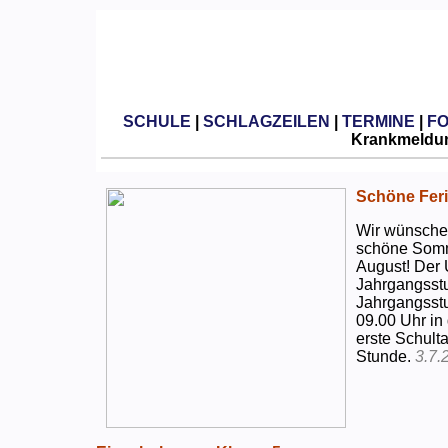
SCHULE
|
SCHLAGZEILEN
|
TERMINE
|
F
Krankmeldun
Schöne Feri
Wir wünschen
schöne Somm
August! Der 
Jahrgangsstu
Jahrgangsstu
09.00 Uhr in
erste Schulta
Stunde.
3.7.