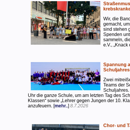
Straßenmusi
krebskranke
Wir, die Ban
gemacht, um
sind stehen 
Spenden unte
sammeln, di
e.V., „Knack
Spannung an
Schuljahres
Zwei mitreiß
Teams der S
Schuljahres.
Uhr die ganze Schule, um am letzten Tag des Sch
Klassen“ sowie „Lehrer gegen Jungen der 10. Klas
anzufeuern. [
mehr..
]
8.7.2026
Chor- und Ta