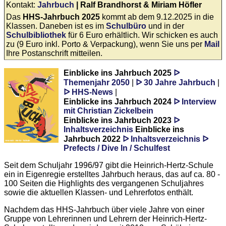
Kontakt:
Jahrbuch
| Ralf Brandhorst & Miriam Höfler
Das
HHS-Jahrbuch 2025
kommt ab dem 9.12.2025 in die
Klassen. Daneben ist es im
Schulbüro
und in der
Schulbibliothek
für 6 Euro erhältlich.
Wir schicken es auch
zu (9 Euro inkl. Porto & Verpackung), wenn Sie uns per
Mail
Ihre Postanschrift mitteilen.
Einblicke ins Jahrbuch 2025
ᐅ
Themenjahr 2050
|
ᐅ 30 Jahre Jahrbuch
|
ᐅ HHS-News
|
Einblicke ins Jahrbuch 2024
ᐅ Interview
mit Christian Zickelbein
Einblicke ins Jahrbuch 2023
ᐅ
Inhaltsverzeichnis
Einblicke ins
Jahrbuch 2022
ᐅ Inhaltsverzeichnis
ᐅ
Prefects / Dive In / Schulfest
Seit dem Schuljahr 1996/97 gibt die Heinrich-Hertz-Schule
ein in Eigenregie erstelltes Jahrbuch heraus, das auf ca. 80 -
100 Seiten die Highlights des vergangenen Schuljahres
sowie die aktuellen Klassen- und Lehrerfotos enthält.
Nachdem das HHS-Jahrbuch über viele Jahre von einer
Gruppe von Lehrerinnen und Lehrern der Heinrich-Hertz-