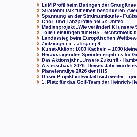
LuM Profil beim Beringen der Graugänse
Straßenmusik für einen besonderen Zweck
Spannung an der Strafraumkante - Fußba
Chor- und Tanzprofile bei 6k United
Medienprojekt „Wie verändert KI unsere
Tolle Leistungen für HHS-Leichtathletik b
Landessieg beim Europäischen Wettbewe
Zeitzeugen in Jahrgang 9
Kunst-Aktion: 1000 Kacheln – 1000 klein
Herausragendes Spendenergebnis für G
Das Aktionsjahr „Unsere Zukunft - Hamb
Alsterschach 2026: Dieses Jahr wurde es 
Planetenrallye 2026 der HHS
Unser Projekt entwickelt sich weiter – ge
1. Platz für das Golf-Team der Heinrich-H