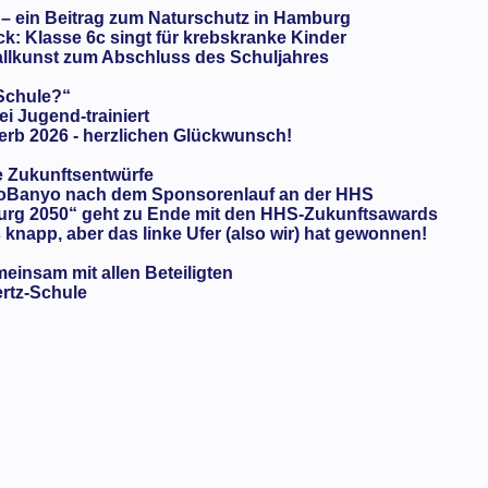
 – ein Beitrag zum Naturschutz in Hamburg
: Klasse 6c singt für krebskranke Kinder
llkunst zum Abschluss des Schuljahres
 Schule?“
ei Jugend-trainiert
rb 2026 - herzlichen Glückwunsch!
e Zukunftsentwürfe
oBanyo nach dem Sponsorenlauf an der HHS
urg 2050“ geht zu Ende mit den HHS-Zukunftsawards
knapp, aber das linke Ufer (also wir) hat gewonnen!
meinsam mit allen Beteiligten
ertz-Schule