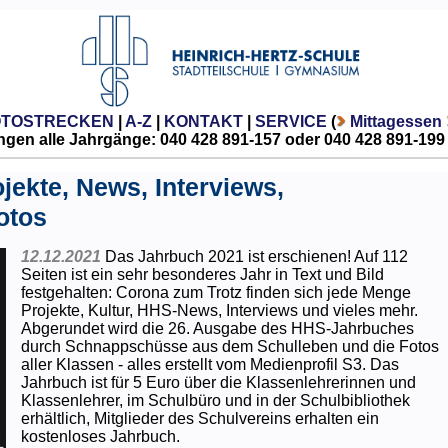
OTOSTRECKEN
|
A-Z
|
KONTAKT
|
SERVICE
(
Mittagessen
gen alle Jahrgänge: 040 428 891-157 oder 040 428 891-199
jekte, News, Interviews,
otos
12.12.2021
Das Jahrbuch 2021 ist erschienen! Auf 112
Seiten ist ein sehr besonderes Jahr in Text und Bild
festgehalten: Corona zum Trotz finden sich jede Menge
Projekte, Kultur, HHS-News, Interviews und vieles mehr.
Abgerundet wird die 26. Ausgabe des HHS-Jahrbuches
durch Schnappschüsse aus dem Schulleben und die Fotos
aller Klassen - alles erstellt vom Medienprofil S3. Das
Jahrbuch ist für 5 Euro über die Klassenlehrerinnen und
Klassenlehrer, im Schulbüro und in der Schulbibliothek
erhältlich, Mitglieder des Schulvereins erhalten ein
kostenloses Jahrbuch.