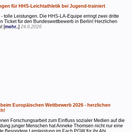
ngen für HHS-Leichtathletik bei Jugend-trainiert
 - tolle Leistungen. Die HHS-LA-Equipe erringt zwei dritte
in Ticket für den Bundeswettbewerb in Berlin! Herzlichen
! [
mehr..
]
24.6.2026
beim Europäischen Wettbewerb 2026 - herzlichen
h!
genen Forschungsarbeit zum Einfluss sozialer Medien auf die
ildung junger Menschen hat Anneke Thomsen nicht nur eine
e Besondere Lernleistung im Fach PGW für ihr Abi