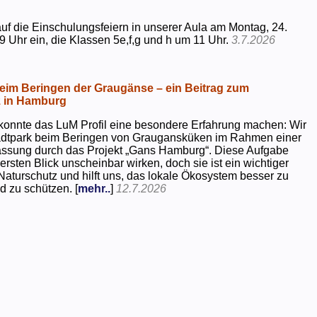
uf die Einschulungsfeiern in unserer Aula am Montag, 24.
9 Uhr ein, die Klassen 5e,f,g und h um 11 Uhr.
3.7.2026
beim Beringen der Graugänse – ein Beitrag zum
z in Hamburg
konnte das LuM Profil eine besondere Erfahrung machen: Wir
tadtpark beim Beringen von Graugansküken im Rahmen einer
assung durch das Projekt „Gans Hamburg“. Diese Aufgabe
rsten Blick unscheinbar wirken, doch sie ist ein wichtiger
Naturschutz und hilft uns, das lokale Ökosystem besser zu
d zu schützen. [
mehr..
]
12.7.2026