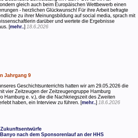
 sondern gleich auch beim Europäischen Wettbewerb einen
rrungen - herzlichen Glückwunsch! Für ihre Arbeit befragte
dliche zu ihrer Meinungsbildung auf social media, sprach mit
kwissenschaftlerin darüber und wertete die Ergebnisse
us. [
mehr..
]
18.6.2026
in Jahrgang 9
seres Geschichtsunterrichts hatten wir am 29.05.2026 die
mit vier Zeitzeugen der Zeitzeugengruppe Hamburg
o Hamburg e. v.), die die Nachkriegszeit des Zweiten
rlebt haben, ein Interview zu führen. [
mehr..
]
18.6.2026
 Zukunftsentwürfe
Banyo nach dem Sponsorenlauf an der HHS