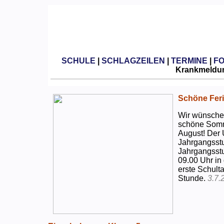
SCHULE
|
SCHLAGZEILEN
|
TERMINE
|
F
Krankmeldun
Schöne Feri
Wir wünschen
schöne Somm
August! Der 
Jahrgangsstu
Jahrgangsstu
09.00 Uhr in
erste Schulta
Stunde.
3.7.