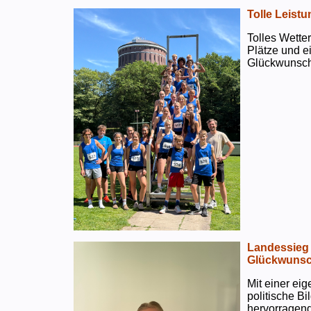
Tolle Leistu
Tolles Wetter
Plätze und e
Glückwunsch
Landessieg 
Glückwunsc
Mit einer ei
politische B
hervorragend