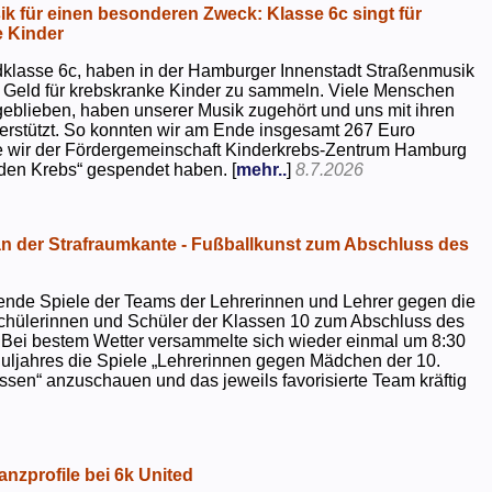
k für einen besonderen Zweck: Klasse 6c singt für
 Kinder
dklasse 6c, haben in der Hamburger Innenstadt Straßenmusik
 Geld für krebskranke Kinder zu sammeln. Viele Menschen
geblieben, haben unserer Musik zugehört und uns mit ihren
rstützt. So konnten wir am Ende insgesamt 267 Euro
e wir der Fördergemeinschaft Kinderkrebs-Zentrum Hamburg
 den Krebs“ gespendet haben. [
mehr..
]
8.7.2026
 der Strafraumkante - Fußballkunst zum Abschluss des
ende Spiele der Teams der Lehrerinnen und Lehrer gegen die
chülerinnen und Schüler der Klassen 10 zum Abschluss des
 Bei bestem Wetter versammelte sich wieder einmal um 8:30
uljahres die Spiele „Lehrerinnen gegen Mädchen der 10.
sen“ anzuschauen und das jeweils favorisierte Team kräftig
nzprofile bei 6k United