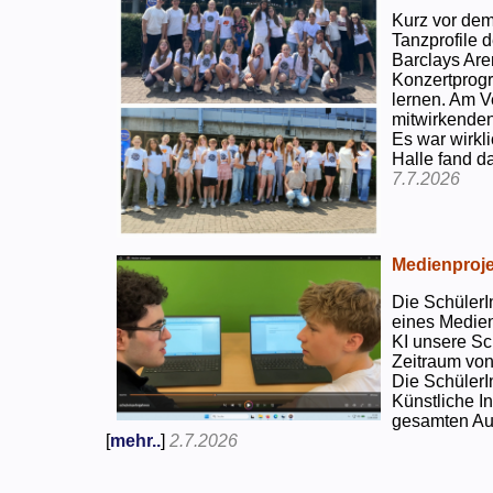
Kurz vor dem
Tanzprofile d
Barclays Are
Konzertprog
lernen. Am V
mitwirkenden
Es war wirkli
Halle fand d
7.7.2026
Medienproje
Die SchülerI
eines Medien
KI unsere Sc
Zeitraum von
Die SchülerI
Künstliche I
gesamten Auf
[
mehr..
]
2.7.2026