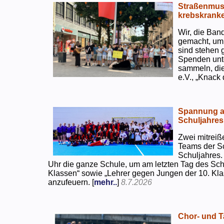
Straßenmusi
krebskranke
Wir, die Ban
gemacht, um
sind stehen 
Spenden unte
sammeln, di
e.V., „Knack
Spannung an
Schuljahres
Zwei mitreiß
Teams der S
Schuljahres.
Uhr die ganze Schule, um am letzten Tag des Sch
Klassen“ sowie „Lehrer gegen Jungen der 10. Klas
anzufeuern. [
mehr..
]
8.7.2026
Chor- und Ta