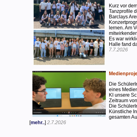
Kurz vor dem
Tanzprofile d
Barclays Are
Konzertprog
lernen. Am V
mitwirkenden
Es war wirkli
Halle fand d
7.7.2026
Medienproje
Die SchülerI
eines Medien
KI unsere Sc
Zeitraum von
Die SchülerI
Künstliche I
gesamten Auf
[
mehr..
]
2.7.2026