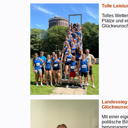
Tolle Leistu
Tolles Wetter
Plätze und e
Glückwunsch
Landessieg 
Glückwunsc
Mit einer ei
politische B
hervorragend