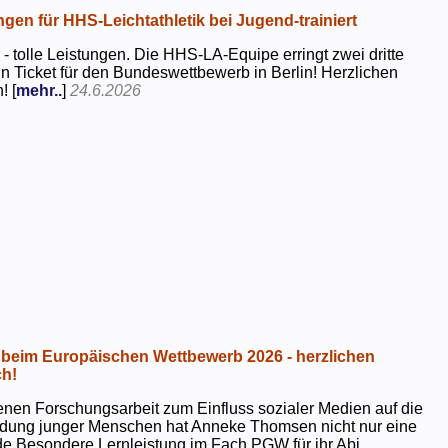
ngen für HHS-Leichtathletik bei Jugend-trainiert
 - tolle Leistungen. Die HHS-LA-Equipe erringt zwei dritte
in Ticket für den Bundeswettbewerb in Berlin! Herzlichen
! [
mehr..
]
24.6.2026
beim Europäischen Wettbewerb 2026 - herzlichen
h!
genen Forschungsarbeit zum Einfluss sozialer Medien auf die
ildung junger Menschen hat Anneke Thomsen nicht nur eine
e Besondere Lernleistung im Fach PGW für ihr Abi