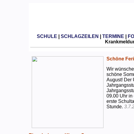
SCHULE
|
SCHLAGZEILEN
|
TERMINE
|
F
Krankmeldun
Schöne Feri
Wir wünschen
schöne Somm
August! Der 
Jahrgangsstu
Jahrgangsstu
09.00 Uhr in
erste Schulta
Stunde.
3.7.