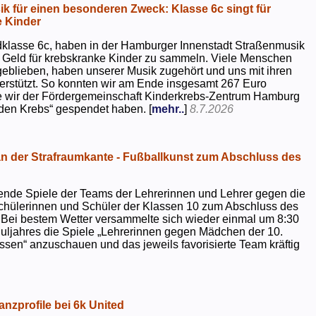
k für einen besonderen Zweck: Klasse 6c singt für
 Kinder
dklasse 6c, haben in der Hamburger Innenstadt Straßenmusik
 Geld für krebskranke Kinder zu sammeln. Viele Menschen
geblieben, haben unserer Musik zugehört und uns mit ihren
rstützt. So konnten wir am Ende insgesamt 267 Euro
e wir der Fördergemeinschaft Kinderkrebs-Zentrum Hamburg
 den Krebs“ gespendet haben. [
mehr..
]
8.7.2026
 der Strafraumkante - Fußballkunst zum Abschluss des
ende Spiele der Teams der Lehrerinnen und Lehrer gegen die
chülerinnen und Schüler der Klassen 10 zum Abschluss des
 Bei bestem Wetter versammelte sich wieder einmal um 8:30
uljahres die Spiele „Lehrerinnen gegen Mädchen der 10.
sen“ anzuschauen und das jeweils favorisierte Team kräftig
nzprofile bei 6k United