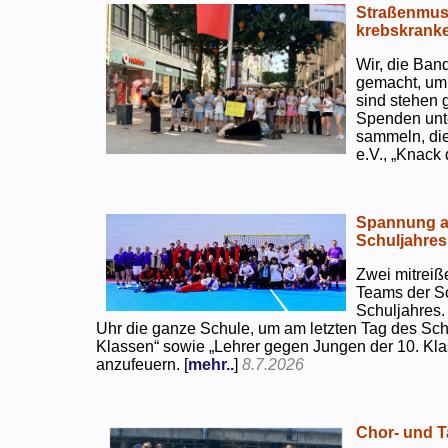
Straßenmusi
krebskranke
Wir, die Ban
gemacht, um
sind stehen 
Spenden unte
sammeln, di
e.V., „Knack
Spannung an
Schuljahres
Zwei mitreiß
Teams der S
Schuljahres.
Uhr die ganze Schule, um am letzten Tag des Sch
Klassen“ sowie „Lehrer gegen Jungen der 10. Klas
anzufeuern. [
mehr..
]
8.7.2026
Chor- und Ta