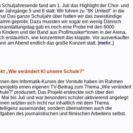
 Schuljahresende fand am 1. Juli das Highlight der Chor- und
er Jahrgänge 5 und 6 statt: Wir fuhren zu "6K United!" in die
na! Das ganze Schuljahr über hatten wir das zweistündige
ramm geprobt. Dazu mussten wir sogar ein wenig Dänisch
eranstaltungstag gab es noch eine Probe mit den 6000
 Kindern und der Band aus Profimusiker*innen in der Arena.
ch erstaunlich, wie konzentriert das klappte. Vor ausverkaufter
ann am Abend endlich das große Konzert statt. [
mehr..
]
kt „Wie verändert KI unsere Schule?“
nnen des Informatik-Kurses der Vorstufe haben im Rahmen
projekts einen eigenen TV-Beitrag zum Thema „Wie verändert
hule?“ produziert. Das Projekt erstreckte sich über den
 Mai bis Juli und war besonders schüler-aktivierend angelegt:
nnen setzten sich nicht nur inhaltlich mit dem Thema
ntelligenz auseinander, sondern übernahmen auch die
gaben des journalistischen und filmischen Arbeitens selbst.