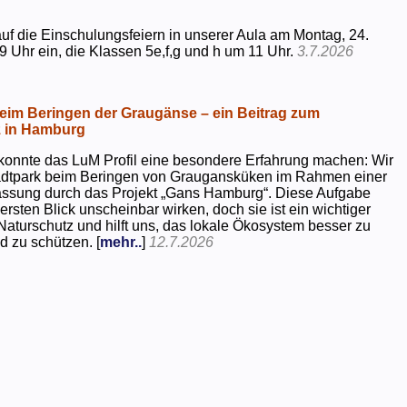
uf die Einschulungsfeiern in unserer Aula am Montag, 24.
9 Uhr ein, die Klassen 5e,f,g und h um 11 Uhr.
3.7.2026
beim Beringen der Graugänse – ein Beitrag zum
z in Hamburg
konnte das LuM Profil eine besondere Erfahrung machen: Wir
tadtpark beim Beringen von Graugansküken im Rahmen einer
assung durch das Projekt „Gans Hamburg“. Diese Aufgabe
rsten Blick unscheinbar wirken, doch sie ist ein wichtiger
Naturschutz und hilft uns, das lokale Ökosystem besser zu
d zu schützen. [
mehr..
]
12.7.2026