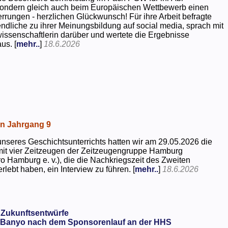
 sondern gleich auch beim Europäischen Wettbewerb einen
rrungen - herzlichen Glückwunsch! Für ihre Arbeit befragte
dliche zu ihrer Meinungsbildung auf social media, sprach mit
kwissenschaftlerin darüber und wertete die Ergebnisse
us. [
mehr..
]
18.6.2026
in Jahrgang 9
seres Geschichtsunterrichts hatten wir am 29.05.2026 die
mit vier Zeitzeugen der Zeitzeugengruppe Hamburg
o Hamburg e. v.), die die Nachkriegszeit des Zweiten
rlebt haben, ein Interview zu führen. [
mehr..
]
18.6.2026
 Zukunftsentwürfe
Banyo nach dem Sponsorenlauf an der HHS