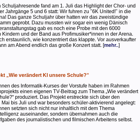
 Schuljahresende fand am 1. Juli das Highlight der Chor- und
er Jahrgänge 5 und 6 statt: Wir fuhren zu "6K United!" in die
na! Das ganze Schuljahr über hatten wir das zweistündige
ramm geprobt. Dazu mussten wir sogar ein wenig Dänisch
eranstaltungstag gab es noch eine Probe mit den 6000
 Kindern und der Band aus Profimusiker*innen in der Arena.
ch erstaunlich, wie konzentriert das klappte. Vor ausverkaufter
ann am Abend endlich das große Konzert statt. [
mehr..
]
kt „Wie verändert KI unsere Schule?“
nnen des Informatik-Kurses der Vorstufe haben im Rahmen
projekts einen eigenen TV-Beitrag zum Thema „Wie verändert
hule?“ produziert. Das Projekt erstreckte sich über den
 Mai bis Juli und war besonders schüler-aktivierend angelegt:
nnen setzten sich nicht nur inhaltlich mit dem Thema
ntelligenz auseinander, sondern übernahmen auch die
gaben des journalistischen und filmischen Arbeitens selbst.