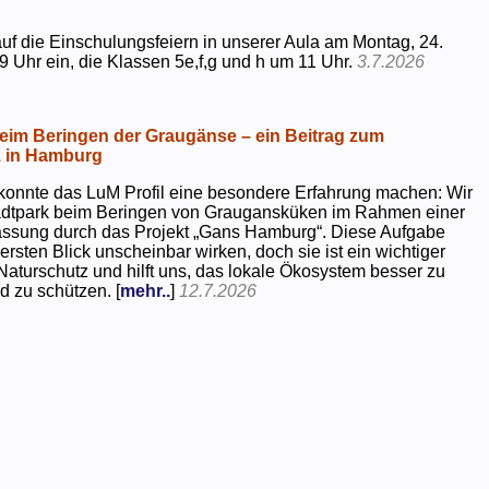
uf die Einschulungsfeiern in unserer Aula am Montag, 24.
9 Uhr ein, die Klassen 5e,f,g und h um 11 Uhr.
3.7.2026
beim Beringen der Graugänse – ein Beitrag zum
z in Hamburg
konnte das LuM Profil eine besondere Erfahrung machen: Wir
tadtpark beim Beringen von Graugansküken im Rahmen einer
assung durch das Projekt „Gans Hamburg“. Diese Aufgabe
rsten Blick unscheinbar wirken, doch sie ist ein wichtiger
Naturschutz und hilft uns, das lokale Ökosystem besser zu
d zu schützen. [
mehr..
]
12.7.2026