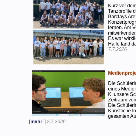
Kurz vor dem
Tanzprofile d
Barclays Are
Konzertprog
lernen. Am V
mitwirkenden
Es war wirkli
Halle fand d
7.7.2026
Medienproje
Die SchülerI
eines Medien
KI unsere Sc
Zeitraum von
Die SchülerI
Künstliche I
gesamten Auf
[
mehr..
]
2.7.2026