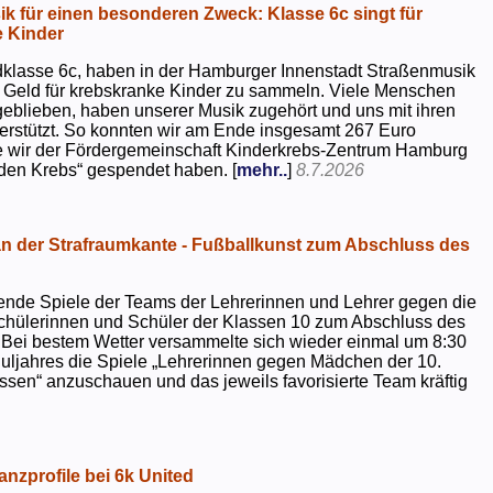
k für einen besonderen Zweck: Klasse 6c singt für
 Kinder
dklasse 6c, haben in der Hamburger Innenstadt Straßenmusik
 Geld für krebskranke Kinder zu sammeln. Viele Menschen
geblieben, haben unserer Musik zugehört und uns mit ihren
rstützt. So konnten wir am Ende insgesamt 267 Euro
e wir der Fördergemeinschaft Kinderkrebs-Zentrum Hamburg
 den Krebs“ gespendet haben. [
mehr..
]
8.7.2026
 der Strafraumkante - Fußballkunst zum Abschluss des
ende Spiele der Teams der Lehrerinnen und Lehrer gegen die
chülerinnen und Schüler der Klassen 10 zum Abschluss des
 Bei bestem Wetter versammelte sich wieder einmal um 8:30
uljahres die Spiele „Lehrerinnen gegen Mädchen der 10.
sen“ anzuschauen und das jeweils favorisierte Team kräftig
nzprofile bei 6k United