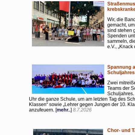
Straßenmusi
krebskranke
Wir, die Ban
gemacht, um
sind stehen 
Spenden unte
sammeln, di
e.V., „Knack
Spannung an
Schuljahres
Zwei mitreiß
Teams der S
Schuljahres.
Uhr die ganze Schule, um am letzten Tag des Sch
Klassen“ sowie „Lehrer gegen Jungen der 10. Klas
anzufeuern. [
mehr..
]
8.7.2026
Chor- und Ta