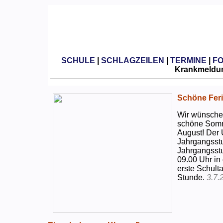
SCHULE
|
SCHLAGZEILEN
|
TERMINE
|
F
Krankmeldun
Schöne Feri
Wir wünschen
schöne Somm
August! Der 
Jahrgangsstu
Jahrgangsstu
09.00 Uhr in
erste Schulta
Stunde.
3.7.