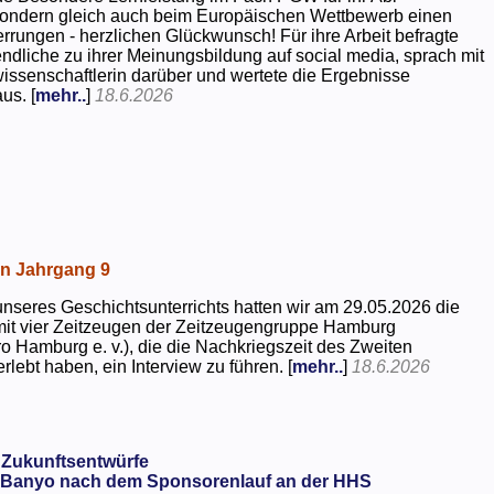
 sondern gleich auch beim Europäischen Wettbewerb einen
rrungen - herzlichen Glückwunsch! Für ihre Arbeit befragte
dliche zu ihrer Meinungsbildung auf social media, sprach mit
kwissenschaftlerin darüber und wertete die Ergebnisse
us. [
mehr..
]
18.6.2026
in Jahrgang 9
seres Geschichtsunterrichts hatten wir am 29.05.2026 die
mit vier Zeitzeugen der Zeitzeugengruppe Hamburg
o Hamburg e. v.), die die Nachkriegszeit des Zweiten
rlebt haben, ein Interview zu führen. [
mehr..
]
18.6.2026
 Zukunftsentwürfe
Banyo nach dem Sponsorenlauf an der HHS