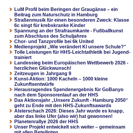
LuM Profil beim Beringen der Graugänse – ein
Beitrag zum Naturschutz in Hamburg
Straßenmusik für einen besonderen Zweck: Klasse
6c singt für krebskranke Kinder
Spannung an der Strafraumkante - Fußballkunst
zum Abschluss des Schuljahres
Chor- und Tanzprofile bei 6k United
Medienprojekt „Wie verändert KI unsere Schule?“
Tolle Leistungen für HHS-Leichtathletik bei Jugend-
trainiert
Landessieg beim Europäischen Wettbewerb 2026 -
herzlichen Glückwunsch!
Zeitzeugen in Jahrgang 9
Kunst-Aktion: 1000 Kacheln – 1000 kleine
Zukunftsentwürfe
Herausragendes Spendenergebnis für GoBanyo
nach dem Sponsorenlauf an der HHS
Das Aktionsjahr „Unsere Zukunft - Hamburg 2050“
geht zu Ende mit den HHS-Zukunftsawards
Alsterschach 2026: Dieses Jahr wurde es knapp,
aber das linke Ufer (also wir) hat gewonnen!
Planetenrallye 2026 der HHS
Unser Projekt entwickelt sich weiter – gemeinsam
mit allen Beteiligten