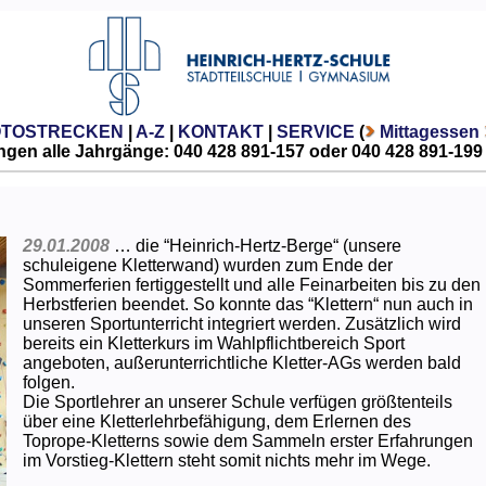
OTOSTRECKEN
|
A-Z
|
KONTAKT
|
SERVICE
(
Mittagessen
gen alle Jahrgänge: 040 428 891-157 oder 040 428 891-199
29.01.2008
… die “Heinrich-Hertz-Berge“ (unsere
schuleigene Kletterwand) wurden zum Ende der
Sommerferien fertiggestellt und alle Feinarbeiten bis zu den
Herbstferien beendet. So konnte das “Klettern“ nun auch in
unseren Sportunterricht integriert werden. Zusätzlich wird
bereits ein Kletterkurs im Wahlpflichtbereich Sport
angeboten, außerunterrichtliche Kletter-AGs werden bald
folgen.
Die Sportlehrer an unserer Schule verfügen größtenteils
über eine Kletterlehrbefähigung, dem Erlernen des
Toprope-Kletterns sowie dem Sammeln erster Erfahrungen
im Vorstieg-Klettern steht somit nichts mehr im Wege.