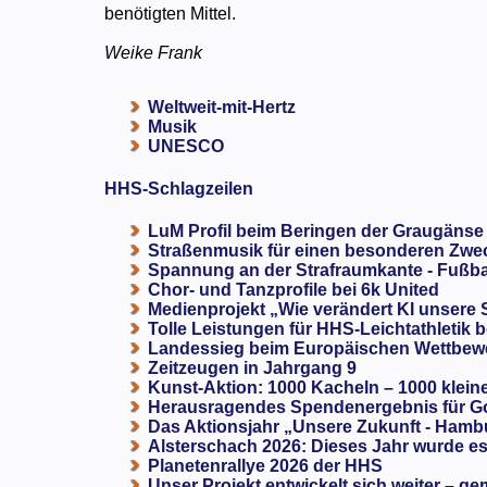
benötigten Mittel.
Weike Frank
Weltweit-mit-Hertz
Musik
UNESCO
HHS-Schlagzeilen
LuM Profil beim Beringen der Graugänse
Straßenmusik für einen besonderen Zweck
Spannung an der Strafraumkante - Fußba
Chor- und Tanzprofile bei 6k United
Medienprojekt „Wie verändert KI unsere
Tolle Leistungen für HHS-Leichtathletik b
Landessieg beim Europäischen Wettbewe
Zeitzeugen in Jahrgang 9
Kunst-Aktion: 1000 Kacheln – 1000 klein
Herausragendes Spendenergebnis für G
Das Aktionsjahr „Unsere Zukunft - Hamb
Alsterschach 2026: Dieses Jahr wurde es 
Planetenrallye 2026 der HHS
Unser Projekt entwickelt sich weiter – ge