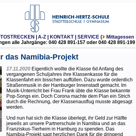
OTOSTRECKEN
|
A-Z
|
KONTAKT
|
SERVICE
(
Mittagessen
gen alle Jahrgänge: 040 428 891-157 oder 040 428 891-199
r das Namibia-Projekt
17.11.2020
Eigentlich wollte die Klasse 6d Anfang des
vergangenen Schuljahres ihre Klassenkasse für die
Klassenfahrt ein bisschen auffüllen. Dazu wurde ordentlich
Straßenmusik in der Hamburger Innenstadt gemacht. Im
Musik-Unterricht bei Frau Frank übte die Klasse bekannte
Pop-Songs ein. Doch Corona machte dem Plan ein Strich
durch die Rechnung, der Klassenausflug musste abgesagt
werden.
Und nun hat sich die Klasse überlegt, ihr Geld zur Hälfte
jeweils an unsere Partnerschule in Namibia und an das
Franziskus-Tierheim in Hamburg zu spenden. Das
Namibia-Projekt sagt herzlichen Dank für die dringend