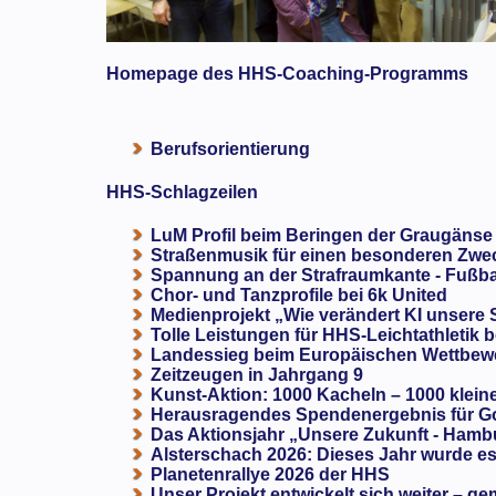
Homepage des HHS-Coaching-Programms
Berufsorientierung
HHS-Schlagzeilen
LuM Profil beim Beringen der Graugänse
Straßenmusik für einen besonderen Zweck
Spannung an der Strafraumkante - Fußba
Chor- und Tanzprofile bei 6k United
Medienprojekt „Wie verändert KI unsere
Tolle Leistungen für HHS-Leichtathletik b
Landessieg beim Europäischen Wettbewe
Zeitzeugen in Jahrgang 9
Kunst-Aktion: 1000 Kacheln – 1000 klein
Herausragendes Spendenergebnis für G
Das Aktionsjahr „Unsere Zukunft - Hamb
Alsterschach 2026: Dieses Jahr wurde es 
Planetenrallye 2026 der HHS
Unser Projekt entwickelt sich weiter – ge