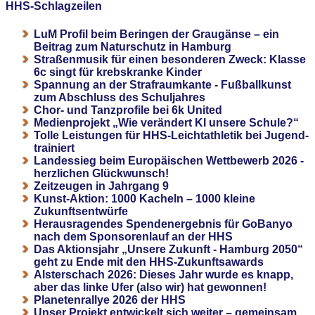
HHS-Schlagzeilen
LuM Profil beim Beringen der Graugänse – ein
Beitrag zum Naturschutz in Hamburg
Straßenmusik für einen besonderen Zweck: Klasse
6c singt für krebskranke Kinder
Spannung an der Strafraumkante - Fußballkunst
zum Abschluss des Schuljahres
Chor- und Tanzprofile bei 6k United
Medienprojekt „Wie verändert KI unsere Schule?“
Tolle Leistungen für HHS-Leichtathletik bei Jugend-
trainiert
Landessieg beim Europäischen Wettbewerb 2026 -
herzlichen Glückwunsch!
Zeitzeugen in Jahrgang 9
Kunst-Aktion: 1000 Kacheln – 1000 kleine
Zukunftsentwürfe
Herausragendes Spendenergebnis für GoBanyo
nach dem Sponsorenlauf an der HHS
Das Aktionsjahr „Unsere Zukunft - Hamburg 2050“
geht zu Ende mit den HHS-Zukunftsawards
Alsterschach 2026: Dieses Jahr wurde es knapp,
aber das linke Ufer (also wir) hat gewonnen!
Planetenrallye 2026 der HHS
Unser Projekt entwickelt sich weiter – gemeinsam