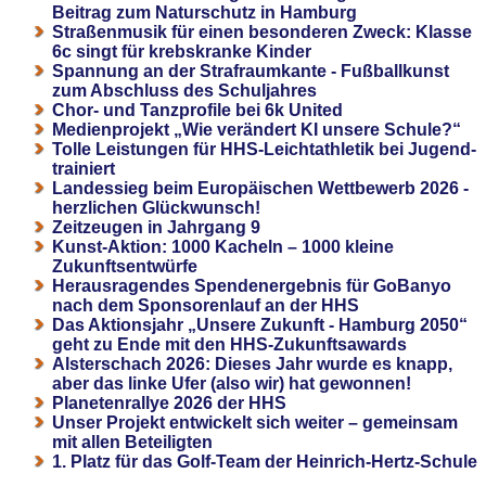
Beitrag zum Naturschutz in Hamburg
Straßenmusik für einen besonderen Zweck: Klasse
6c singt für krebskranke Kinder
Spannung an der Strafraumkante - Fußballkunst
zum Abschluss des Schuljahres
Chor- und Tanzprofile bei 6k United
Medienprojekt „Wie verändert KI unsere Schule?“
Tolle Leistungen für HHS-Leichtathletik bei Jugend-
trainiert
Landessieg beim Europäischen Wettbewerb 2026 -
herzlichen Glückwunsch!
Zeitzeugen in Jahrgang 9
Kunst-Aktion: 1000 Kacheln – 1000 kleine
Zukunftsentwürfe
Herausragendes Spendenergebnis für GoBanyo
nach dem Sponsorenlauf an der HHS
Das Aktionsjahr „Unsere Zukunft - Hamburg 2050“
geht zu Ende mit den HHS-Zukunftsawards
Alsterschach 2026: Dieses Jahr wurde es knapp,
aber das linke Ufer (also wir) hat gewonnen!
Planetenrallye 2026 der HHS
Unser Projekt entwickelt sich weiter – gemeinsam
mit allen Beteiligten
1. Platz für das Golf-Team der Heinrich-Hertz-Schule