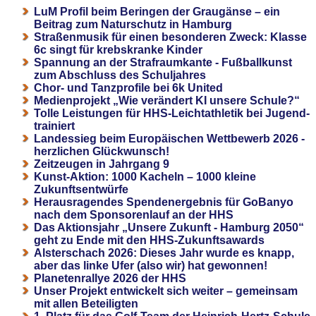
LuM Profil beim Beringen der Graugänse – ein
Beitrag zum Naturschutz in Hamburg
Straßenmusik für einen besonderen Zweck: Klasse
6c singt für krebskranke Kinder
Spannung an der Strafraumkante - Fußballkunst
zum Abschluss des Schuljahres
Chor- und Tanzprofile bei 6k United
Medienprojekt „Wie verändert KI unsere Schule?“
Tolle Leistungen für HHS-Leichtathletik bei Jugend-
trainiert
Landessieg beim Europäischen Wettbewerb 2026 -
herzlichen Glückwunsch!
Zeitzeugen in Jahrgang 9
Kunst-Aktion: 1000 Kacheln – 1000 kleine
Zukunftsentwürfe
Herausragendes Spendenergebnis für GoBanyo
nach dem Sponsorenlauf an der HHS
Das Aktionsjahr „Unsere Zukunft - Hamburg 2050“
geht zu Ende mit den HHS-Zukunftsawards
Alsterschach 2026: Dieses Jahr wurde es knapp,
aber das linke Ufer (also wir) hat gewonnen!
Planetenrallye 2026 der HHS
Unser Projekt entwickelt sich weiter – gemeinsam
mit allen Beteiligten