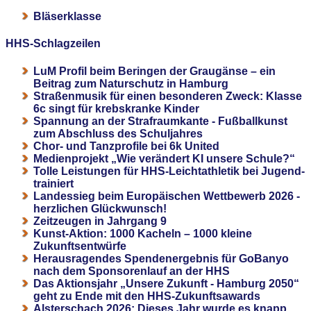
Bläserklasse
HHS-Schlagzeilen
LuM Profil beim Beringen der Graugänse – ein
Beitrag zum Naturschutz in Hamburg
Straßenmusik für einen besonderen Zweck: Klasse
6c singt für krebskranke Kinder
Spannung an der Strafraumkante - Fußballkunst
zum Abschluss des Schuljahres
Chor- und Tanzprofile bei 6k United
Medienprojekt „Wie verändert KI unsere Schule?“
Tolle Leistungen für HHS-Leichtathletik bei Jugend-
trainiert
Landessieg beim Europäischen Wettbewerb 2026 -
herzlichen Glückwunsch!
Zeitzeugen in Jahrgang 9
Kunst-Aktion: 1000 Kacheln – 1000 kleine
Zukunftsentwürfe
Herausragendes Spendenergebnis für GoBanyo
nach dem Sponsorenlauf an der HHS
Das Aktionsjahr „Unsere Zukunft - Hamburg 2050“
geht zu Ende mit den HHS-Zukunftsawards
Alsterschach 2026: Dieses Jahr wurde es knapp,