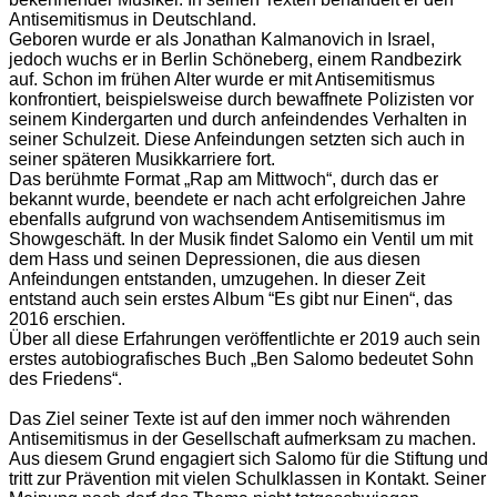
Antisemitismus in Deutschland.
Geboren wurde er als Jonathan Kalmanovich in Israel,
jedoch wuchs er in Berlin Schöneberg, einem Randbezirk
auf. Schon im frühen Alter wurde er mit Antisemitismus
konfrontiert, beispielsweise durch bewaffnete Polizisten vor
seinem Kindergarten und durch anfeindendes Verhalten in
seiner Schulzeit. Diese Anfeindungen setzten sich auch in
seiner späteren Musikkarriere fort.
Das berühmte Format „Rap am Mittwoch“, durch das er
bekannt wurde, beendete er nach acht erfolgreichen Jahre
ebenfalls aufgrund von wachsendem Antisemitismus im
Showgeschäft. In der Musik findet Salomo ein Ventil um mit
dem Hass und seinen Depressionen, die aus diesen
Anfeindungen entstanden, umzugehen. In dieser Zeit
entstand auch sein erstes Album “Es gibt nur Einen“, das
2016 erschien.
Über all diese Erfahrungen veröffentlichte er 2019 auch sein
erstes autobiografisches Buch „Ben Salomo bedeutet Sohn
des Friedens“.
Das Ziel seiner Texte ist auf den immer noch währenden
Antisemitismus in der Gesellschaft aufmerksam zu machen.
Aus diesem Grund engagiert sich Salomo für die Stiftung und
tritt zur Prävention mit vielen Schulklassen in Kontakt. Seiner