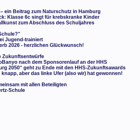
 – ein Beitrag zum Naturschutz in Hamburg
: Klasse 6c singt für krebskranke Kinder
llkunst zum Abschluss des Schuljahres
 Schule?“
ei Jugend-trainiert
rb 2026 - herzlichen Glückwunsch!
e Zukunftsentwürfe
oBanyo nach dem Sponsorenlauf an der HHS
urg 2050“ geht zu Ende mit den HHS-Zukunftsawards
knapp, aber das linke Ufer (also wir) hat gewonnen!
meinsam mit allen Beteiligten
ertz-Schule