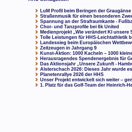
LuM Profil beim Beringen der Graugänse
Straßenmusik für einen besonderen Zweck
Spannung an der Strafraumkante - Fußba
Chor- und Tanzprofile bei 6k United
Medienprojekt „Wie verändert KI unsere
Tolle Leistungen für HHS-Leichtathletik b
Landessieg beim Europäischen Wettbewe
Zeitzeugen in Jahrgang 9
Kunst-Aktion: 1000 Kacheln – 1000 klein
Herausragendes Spendenergebnis für G
Das Aktionsjahr „Unsere Zukunft - Hamb
Alsterschach 2026: Dieses Jahr wurde es 
Planetenrallye 2026 der HHS
Unser Projekt entwickelt sich weiter – ge
1. Platz für das Golf-Team der Heinrich-H