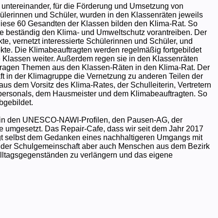
 untereinander, für die Förderung und Umsetzung von
chülerinnen und Schüler, wurden in den Klassenräten jeweils
 Diese 60 Gesandten der Klassen bilden den Klima-Rat. So
ie beständig den Klima- und Umweltschutz vorantreiben. Der
te, vernetzt interessierte Schülerinnen und Schüler, und
ekte. Die Klimabeauftragten werden regelmäßig fortgebildet
ie Klassen weiter. Außerdem regen sie in den Klassenräten
ragen Themen aus den Klassen-Räten in den Klima-Rat. Der
haft in der Klimagruppe die Vernetzung zu anderen Teilen der
us dem Vorsitz des Klima-Rates, der Schulleiterin, Vertretern
personals, dem Hausmeister und dem Klimabeauftragten. So
bgebildet.
te in den UNESCO-NAWI-Profilen, den Pausen-AG, der
 umgesetzt. Das Repair-Cafe, dass wir seit dem Jahr 2017
olgt selbst dem Gedanken eines nachhaltigeren Umgangs mit
der der Schulgemeinschaft aber auch Menschen aus dem Bezirk
Alltagsgegenständen zu verlängern und das eigene