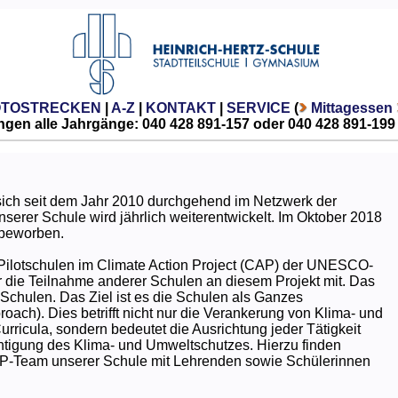
OTOSTRECKEN
|
A-Z
|
KONTAKT
|
SERVICE
(
Mittagessen
gen alle Jahrgänge: 040 428 891-157 oder 040 428 891-199
sich seit dem Jahr 2010 durchgehend im Netzwerk der
erer Schule wird jährlich weiterentwickelt. Im Oktober 2018
 beworben.
6 Pilotschulen im Climate Action Project (CAP) der UNESCO-
ür die Teilnahme anderer Schulen an diesem Projekt mit. Das
chulen. Das Ziel ist es die Schulen als Ganzes
ch). Dies betrifft nicht nur die Verankerung von Klima- und
rricula, sondern bedeutet die Ausrichtung jeder Tätigkeit
htigung des Klima- und Umweltschutzes. Hierzu finden
CAP-Team unserer Schule mit Lehrenden sowie Schülerinnen