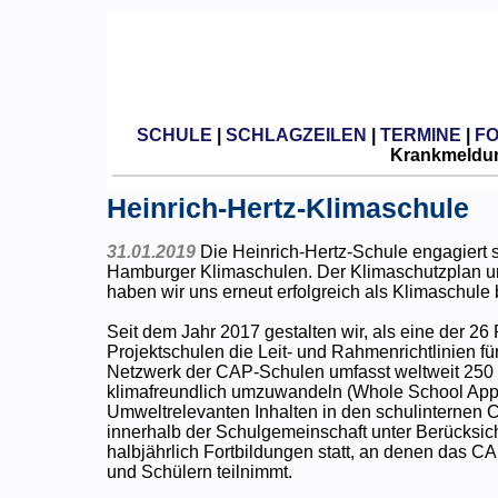
SCHULE
|
SCHLAGZEILEN
|
TERMINE
|
F
Krankmeldun
Heinrich-Hertz-Klimaschule
31.01.2019
Die Heinrich-Hertz-Schule engagiert 
Hamburger Klimaschulen. Der Klimaschutzplan uns
haben wir uns erneut erfolgreich als Klimaschule
Seit dem Jahr 2017 gestalten wir, als eine der 2
Projektschulen die Leit- und Rahmenrichtlinien f
Netzwerk der CAP-Schulen umfasst weltweit 250 S
klimafreundlich umzuwandeln (Whole School Approa
Umweltrelevanten Inhalten in den schulinternen Cu
innerhalb der Schulgemeinschaft unter Berücksic
halbjährlich Fortbildungen statt, an denen das 
und Schülern teilnimmt.