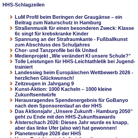
HHS-Schlagzeilen
LuM Profil beim Beringen der Graugänse – ein
Beitrag zum Naturschutz in Hamburg
Straßenmusik für einen besonderen Zweck: Klasse
6c singt für krebskranke Kinder
Spannung an der Strafraumkante - Fußballkunst
zum Abschluss des Schuljahres
Chor- und Tanzprofile bei 6k United
Medienprojekt „Wie verändert KI unsere Schule?“
Tolle Leistungen für HHS-Leichtathletik bei Jugend-
trainiert
Landessieg beim Europäischen Wettbewerb 2026 -
herzlichen Glückwunsch!
Zeitzeugen in Jahrgang 9
Kunst-Aktion: 1000 Kacheln – 1000 kleine
Zukunftsentwürfe
Herausragendes Spendenergebnis für GoBanyo
nach dem Sponsorenlauf an der HHS
Das Aktionsjahr „Unsere Zukunft - Hamburg 2050“
geht zu Ende mit den HHS-Zukunftsawards
Alsterschach 2026: Dieses Jahr wurde es knapp,
aber das linke Ufer (also wir) hat gewonnen!
Planetenrallye 2026 der HHS