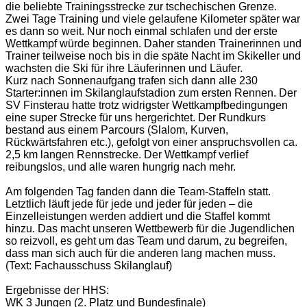
die beliebte Trainingsstrecke zur tschechischen Grenze.
Zwei Tage Training und viele gelaufene Kilometer später war
es dann so weit. Nur noch einmal schlafen und der erste
Wettkampf würde beginnen. Daher standen Trainerinnen und
Trainer teilweise noch bis in die späte Nacht im Skikeller und
wachsten die Ski für ihre Läuferinnen und Läufer.
Kurz nach Sonnenaufgang trafen sich dann alle 230
Starter:innen im Skilanglaufstadion zum ersten Rennen. Der
SV Finsterau hatte trotz widrigster Wettkampfbedingungen
eine super Strecke für uns hergerichtet. Der Rundkurs
bestand aus einem Parcours (Slalom, Kurven,
Rückwärtsfahren etc.), gefolgt von einer anspruchsvollen ca.
2,5 km langen Rennstrecke. Der Wettkampf verlief
reibungslos, und alle waren hungrig nach mehr.
Am folgenden Tag fanden dann die Team-Staffeln statt.
Letztlich läuft jede für jede und jeder für jeden – die
Einzelleistungen werden addiert und die Staffel kommt
hinzu. Das macht unseren Wettbewerb für die Jugendlichen
so reizvoll, es geht um das Team und darum, zu begreifen,
dass man sich auch für die anderen lang machen muss.
(Text: Fachausschuss Skilanglauf)
Ergebnisse der HHS:
WK 3 Jungen (2. Platz und Bundesfinale)