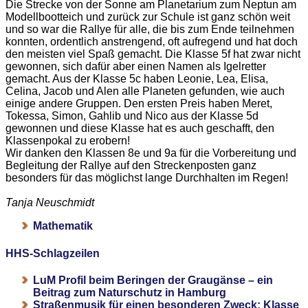
Die Strecke von der Sonne am Planetarium zum Neptun am
Modellbootteich und zurück zur Schule ist ganz schön weit
und so war die Rallye für alle, die bis zum Ende teilnehmen
konnten, ordentlich anstrengend, oft aufregend und hat doch
den meisten viel Spaß gemacht. Die Klasse 5f hat zwar nicht
gewonnen, sich dafür aber einen Namen als Igelretter
gemacht. Aus der Klasse 5c haben Leonie, Lea, Elisa,
Celina, Jacob und Alen alle Planeten gefunden, wie auch
einige andere Gruppen. Den ersten Preis haben Meret,
Tokessa, Simon, Gahlib und Nico aus der Klasse 5d
gewonnen und diese Klasse hat es auch geschafft, den
Klassenpokal zu erobern!
Wir danken den Klassen 8e und 9a für die Vorbereitung und
Begleitung der Rallye auf den Streckenposten ganz
besonders für das möglichst lange Durchhalten im Regen!
Tanja Neuschmidt
Mathematik
HHS-Schlagzeilen
LuM Profil beim Beringen der Graugänse – ein
Beitrag zum Naturschutz in Hamburg
Straßenmusik für einen besonderen Zweck: Klasse