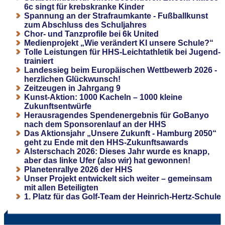
6c singt für krebskranke Kinder
Spannung an der Strafraumkante - Fußballkunst
zum Abschluss des Schuljahres
Chor- und Tanzprofile bei 6k United
Medienprojekt „Wie verändert KI unsere Schule?“
Tolle Leistungen für HHS-Leichtathletik bei Jugend-
trainiert
Landessieg beim Europäischen Wettbewerb 2026 -
herzlichen Glückwunsch!
Zeitzeugen in Jahrgang 9
Kunst-Aktion: 1000 Kacheln – 1000 kleine
Zukunftsentwürfe
Herausragendes Spendenergebnis für GoBanyo
nach dem Sponsorenlauf an der HHS
Das Aktionsjahr „Unsere Zukunft - Hamburg 2050“
geht zu Ende mit den HHS-Zukunftsawards
Alsterschach 2026: Dieses Jahr wurde es knapp,
aber das linke Ufer (also wir) hat gewonnen!
Planetenrallye 2026 der HHS
Unser Projekt entwickelt sich weiter – gemeinsam
mit allen Beteiligten
1. Platz für das Golf-Team der Heinrich-Hertz-Schule