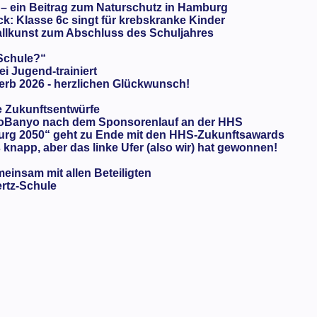
 – ein Beitrag zum Naturschutz in Hamburg
: Klasse 6c singt für krebskranke Kinder
llkunst zum Abschluss des Schuljahres
 Schule?“
ei Jugend-trainiert
rb 2026 - herzlichen Glückwunsch!
e Zukunftsentwürfe
oBanyo nach dem Sponsorenlauf an der HHS
urg 2050“ geht zu Ende mit den HHS-Zukunftsawards
knapp, aber das linke Ufer (also wir) hat gewonnen!
meinsam mit allen Beteiligten
ertz-Schule