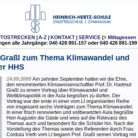
OTOSTRECKEN
|
A-Z
|
KONTAKT
|
SERVICE
(
Mittagessen
gen alle Jahrgänge: 040 428 891-157 oder 040 428 891-199
ut Graßl zum Thema Klimawandel und
der HHS
14.09.2009
Am zehnten September hatten wir die Ehre,
den renommierten Klimawissenschaftler Prof. Dr. Hartmut
Graßl zu einem Vortrag über Klimawandel und
Weltklimapolitik in der Aula begrüßen zu dürfen. Der
Vortrag war der erste in einer vom LI organisierten Reihe
von insgesamt sechs Vorträgen zum Thema Klimawandel.
In einer frisch renovierten und vollbesetzten Aula begrüßte
Herr Augustin die Gäste und wies auf die Relevanz des
Themas auch und besonders für die Schüler hin. Nach der
Vorstellung des Themas sowie des Referenten durch Frau
Cordula Vieth vom LI begann Prof. Graßl seinen Vortrag mit