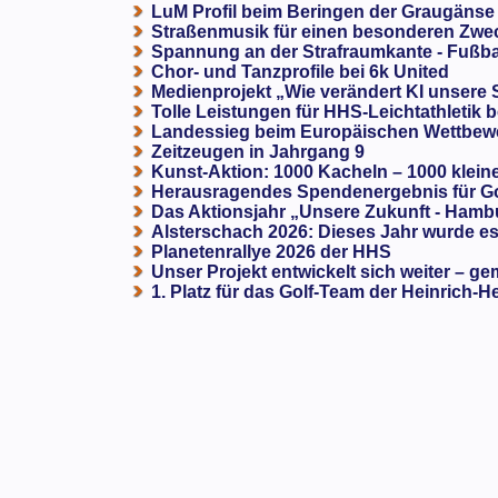
LuM Profil beim Beringen der Graugänse
Straßenmusik für einen besonderen Zweck
Spannung an der Strafraumkante - Fußba
Chor- und Tanzprofile bei 6k United
Medienprojekt „Wie verändert KI unsere
Tolle Leistungen für HHS-Leichtathletik b
Landessieg beim Europäischen Wettbewe
Zeitzeugen in Jahrgang 9
Kunst-Aktion: 1000 Kacheln – 1000 klein
Herausragendes Spendenergebnis für G
Das Aktionsjahr „Unsere Zukunft - Hamb
Alsterschach 2026: Dieses Jahr wurde es 
Planetenrallye 2026 der HHS
Unser Projekt entwickelt sich weiter – ge
1. Platz für das Golf-Team der Heinrich-H