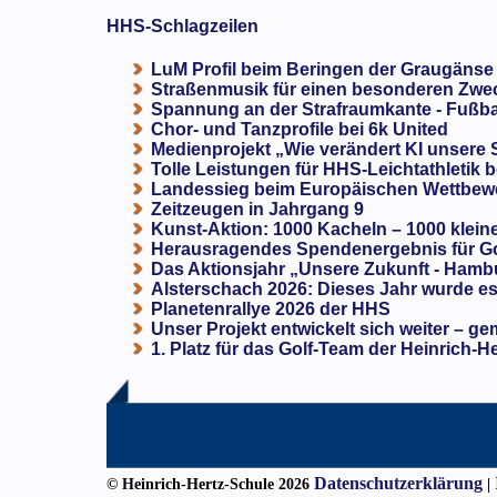
HHS-Schlagzeilen
LuM Profil beim Beringen der Graugänse
Straßenmusik für einen besonderen Zweck
Spannung an der Strafraumkante - Fußba
Chor- und Tanzprofile bei 6k United
Medienprojekt „Wie verändert KI unsere
Tolle Leistungen für HHS-Leichtathletik b
Landessieg beim Europäischen Wettbewe
Zeitzeugen in Jahrgang 9
Kunst-Aktion: 1000 Kacheln – 1000 klein
Herausragendes Spendenergebnis für G
Das Aktionsjahr „Unsere Zukunft - Hamb
Alsterschach 2026: Dieses Jahr wurde es 
Planetenrallye 2026 der HHS
Unser Projekt entwickelt sich weiter – ge
1. Platz für das Golf-Team der Heinrich-H
Datenschutzerklärung
© Heinrich-Hertz-Schule 2026
|