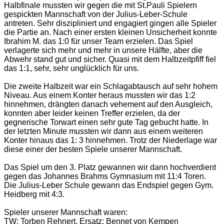
Halbfinale mussten wir gegen die mit St.Pauli Spielern
gespickten Mannschaft von der Julius-Leber-Schule
antreten. Sehr diszipliniert und engagiert gingen alle Spieler
die Partie an. Nach einer ersten kleinen Unsicherheit konnte
Ibrahim M. das 1:0 für unser Team erzielen. Das Spiel
verlagerte sich mehr und mehr in unsere Hälfte, aber die
Abwehr stand gut und sicher. Quasi mit dem Halbzeitpfiff fiel
das 1:1, sehr, sehr unglücklich für uns.
Die zweite Halbzeit war ein Schlagabtausch auf sehr hohem
Niveau. Aus einem Konter heraus mussten wir das 1:2
hinnehmen, drängten danach vehement auf den Ausgleich,
konnten aber leider keinen Treffer erzielen, da der
gegnerische Torwart einen sehr gute Tag gebucht hatte. In
der letzten Minute mussten wir dann aus einem weiteren
Konter hinaus das 1: 3 hinnehmen. Trotz der Niederlage war
diese einer der besten Spiele unserer Mannschaft.
Das Spiel um den 3. Platz gewannen wir dann hochverdient
gegen das Johannes Brahms Gymnasium mit 11:4 Toren.
Die Julius-Leber Schule gewann das Endspiel gegen Gym.
Heidberg mit 4:3.
Spieler unserer Mannschaft waren:
TW: Torben Rehnert, Ersatz: Bennet von Kempen