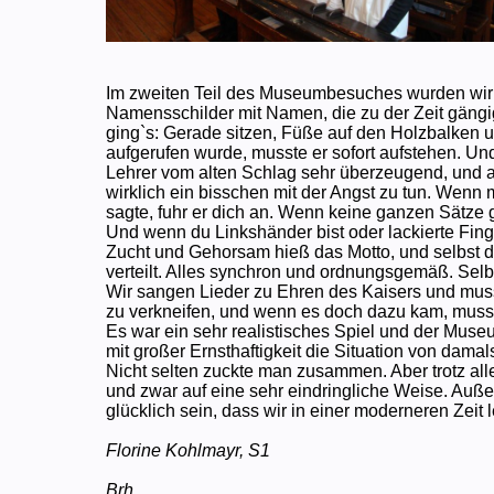
Im zweiten Teil des Museumbesuches wurden wir 
Namensschilder mit Namen, die zu der Zeit gängi
ging`s: Gerade sitzen, Füße auf den Holzbalken 
aufgerufen wurde, musste er sofort aufstehen. U
Lehrer vom alten Schlag sehr überzeugend, und a
wirklich ein bisschen mit der Angst zu tun. Wenn
sagte, fuhr er dich an. Wenn keine ganzen Sätze 
Und wenn du Linkshänder bist oder lackierte Fing
Zucht und Gehorsam hieß das Motto, und selbst 
verteilt. Alles synchron und ordnungsgemäß. Sel
Wir sangen Lieder zu Ehren des Kaisers und muss
zu verkneifen, und wenn es doch dazu kam, mus
Es war ein sehr realistisches Spiel und der Museum
mit großer Ernsthaftigkeit die Situation von damal
Nicht selten zuckte man zusammen. Aber trotz alle
und zwar auf eine sehr eindringliche Weise. Auß
glücklich sein, dass wir in einer moderneren Zeit 
Florine Kohlmayr, S1
Brh