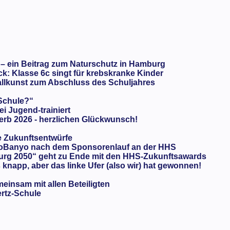
 – ein Beitrag zum Naturschutz in Hamburg
: Klasse 6c singt für krebskranke Kinder
llkunst zum Abschluss des Schuljahres
 Schule?“
ei Jugend-trainiert
rb 2026 - herzlichen Glückwunsch!
e Zukunftsentwürfe
oBanyo nach dem Sponsorenlauf an der HHS
urg 2050“ geht zu Ende mit den HHS-Zukunftsawards
knapp, aber das linke Ufer (also wir) hat gewonnen!
meinsam mit allen Beteiligten
ertz-Schule