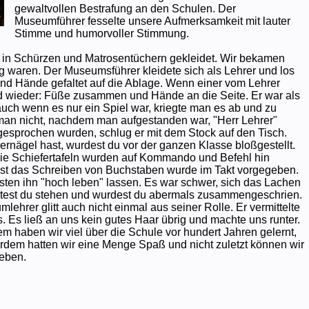
gewaltvollen Bestrafung an den Schulen. Der
Museumführer fesselte unsere Aufmerksamkeit mit lauter
Stimme und humorvoller Stimmung.
in Schürzen und Matrosentüchern gekleidet. Wir bekamen
g waren. Der Museumsführer kleidete sich als Lehrer und los
und Hände gefaltet auf die Ablage. Wenn einer vom Lehrer
nd wieder: Füße zusammen und Hände an die Seite. Er war als
uch wenn es nur ein Spiel war, kriegte man es ab und zu
 man nicht, nachdem man aufgestanden war, "Herr Lehrer"
gesprochen wurden, schlug er mit dem Stock auf den Tisch.
ernägel hast, wurdest du vor der ganzen Klasse bloßgestellt.
die Schiefertafeln wurden auf Kommando und Befehl hin
bst das Schreiben von Buchstaben wurde im Takt vorgegeben.
ten ihn "hoch leben" lassen. Es war schwer, sich das Lachen
stest du stehen und wurdest du abermals zusammengeschrien.
lehrer glitt auch nicht einmal aus seiner Rolle. Er vermittelte
s. Es ließ an uns kein gutes Haar übrig und machte uns runter.
m haben wir viel über die Schule vor hundert Jahren gelernt,
erdem hatten wir eine Menge Spaß und nicht zuletzt können wir
leben.