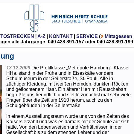
OTOSTRECKEN
|
A-Z
|
KONTAKT
|
SERVICE
(
Mittagessen
gen alle Jahrgänge: 040 428 891-157 oder 040 428 891-199
nung
13.12.2009
Die Profilklasse „Metropole Hamburg“, Klasse
HHa, stand in der Frühe und in Eiseskälte vor dem
Schulmuseum in der Seilerstraße, St. Pauli. Alle in
züchtiger Kleidung, mit weißen Hemden, dunklen Röcken
und geflochtenem Haar. Ein älterer Herr mit Rauschebart
begrüßte uns freundlich und stellte zunächst mal sehr viele
Fragen über die Zeit um 1910 herum, auch zu den
Schulgebäuden in der Seilerstraße.
In einem Ausstellungsraum wurde uns von den Zeiten des
Kaisers erzählt und was es damals mit der Schule auf sich
hatte. Von den Lebensweisen und Verhältnissen in der
Gesellschaft bis zu dem strengen Lehrer und der