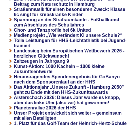
Beitrag zum Naturschutz in Hamburg
Straßenmusik für einen besonderen Zweck: Klasse
6c singt für krebskranke Kinder
Spannung an der Strafraumkante - Fußballkunst
zum Abschluss des Schuljahres
Chor- und Tanzprofile bei 6k United
Medienprojekt „Wie verändert KI unsere Schule?“
Tolle Leistungen für HHS-Leichtathletik bei Jugend-
trainiert
Landessieg beim Europäischen Wettbewerb 2026 -
herzlichen Glückwunsch!
Zeitzeugen in Jahrgang 9
Kunst-Aktion: 1000 Kacheln – 1000 kleine
Zukunftsentwürfe
Herausragendes Spendenergebnis für GoBanyo
nach dem Sponsorenlauf an der HHS
Das Aktionsjahr „Unsere Zukunft - Hamburg 2050“
geht zu Ende mit den HHS-Zukunftsawards
Alsterschach 2026: Dieses Jahr wurde es knapp,
aber das linke Ufer (also wir) hat gewonnen!
Planetenrallye 2026 der HHS
Unser Projekt entwickelt sich weiter – gemeinsam
mit allen Beteiligten
1. Platz für das Golf-Team der Heinrich-Hertz-Schule