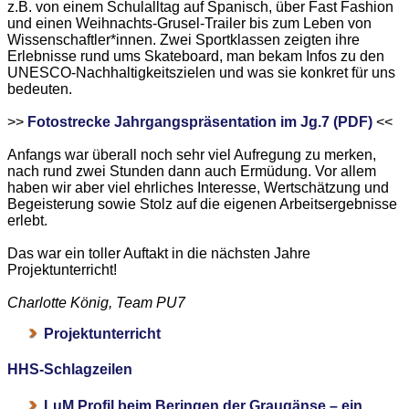
z.B. von einem Schulalltag auf Spanisch, über Fast Fashion
und einen Weihnachts-Grusel-Trailer bis zum Leben von
Wissenschaftler*innen. Zwei Sportklassen zeigten ihre
Erlebnisse rund ums Skateboard, man bekam Infos zu den
UNESCO-Nachhaltigkeitszielen und was sie konkret für uns
bedeuten.
>>
Fotostrecke Jahrgangspräsentation im Jg.7 (PDF)
<<
Anfangs war überall noch sehr viel Aufregung zu merken,
nach rund zwei Stunden dann auch Ermüdung. Vor allem
haben wir aber viel ehrliches Interesse, Wertschätzung und
Begeisterung sowie Stolz auf die eigenen Arbeitsergebnisse
erlebt.
Das war ein toller Auftakt in die nächsten Jahre
Projektunterricht!
Charlotte König, Team PU7
Projektunterricht
HHS-Schlagzeilen
LuM Profil beim Beringen der Graugänse – ein