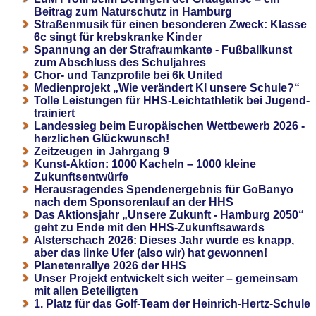
Beitrag zum Naturschutz in Hamburg
Straßenmusik für einen besonderen Zweck: Klasse
6c singt für krebskranke Kinder
Spannung an der Strafraumkante - Fußballkunst
zum Abschluss des Schuljahres
Chor- und Tanzprofile bei 6k United
Medienprojekt „Wie verändert KI unsere Schule?“
Tolle Leistungen für HHS-Leichtathletik bei Jugend-
trainiert
Landessieg beim Europäischen Wettbewerb 2026 -
herzlichen Glückwunsch!
Zeitzeugen in Jahrgang 9
Kunst-Aktion: 1000 Kacheln – 1000 kleine
Zukunftsentwürfe
Herausragendes Spendenergebnis für GoBanyo
nach dem Sponsorenlauf an der HHS
Das Aktionsjahr „Unsere Zukunft - Hamburg 2050“
geht zu Ende mit den HHS-Zukunftsawards
Alsterschach 2026: Dieses Jahr wurde es knapp,
aber das linke Ufer (also wir) hat gewonnen!
Planetenrallye 2026 der HHS
Unser Projekt entwickelt sich weiter – gemeinsam
mit allen Beteiligten
1. Platz für das Golf-Team der Heinrich-Hertz-Schule