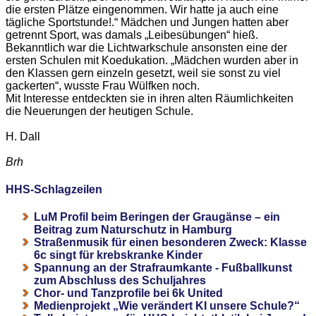
die ersten Plätze eingenommen. Wir hatte ja auch eine
tägliche Sportstunde!.“ Mädchen und Jungen hatten aber
getrennt Sport, was damals „Leibesübungen“ hieß.
Bekanntlich war die Lichtwarkschule ansonsten eine der
ersten Schulen mit Koedukation. „Mädchen wurden aber in
den Klassen gern einzeln gesetzt, weil sie sonst zu viel
gackerten“, wusste Frau Wülfken noch.
Mit Interesse entdeckten sie in ihren alten Räumlichkeiten
die Neuerungen der heutigen Schule.
H. Dall
Brh
HHS-Schlagzeilen
LuM Profil beim Beringen der Graugänse – ein
Beitrag zum Naturschutz in Hamburg
Straßenmusik für einen besonderen Zweck: Klasse
6c singt für krebskranke Kinder
Spannung an der Strafraumkante - Fußballkunst
zum Abschluss des Schuljahres
Chor- und Tanzprofile bei 6k United
Medienprojekt „Wie verändert KI unsere Schule?“