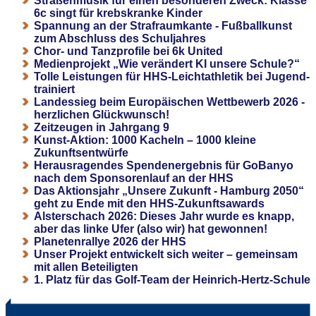
Straßenmusik für einen besonderen Zweck: Klasse
6c singt für krebskranke Kinder
Spannung an der Strafraumkante - Fußballkunst
zum Abschluss des Schuljahres
Chor- und Tanzprofile bei 6k United
Medienprojekt „Wie verändert KI unsere Schule?“
Tolle Leistungen für HHS-Leichtathletik bei Jugend-
trainiert
Landessieg beim Europäischen Wettbewerb 2026 -
herzlichen Glückwunsch!
Zeitzeugen in Jahrgang 9
Kunst-Aktion: 1000 Kacheln – 1000 kleine
Zukunftsentwürfe
Herausragendes Spendenergebnis für GoBanyo
nach dem Sponsorenlauf an der HHS
Das Aktionsjahr „Unsere Zukunft - Hamburg 2050“
geht zu Ende mit den HHS-Zukunftsawards
Alsterschach 2026: Dieses Jahr wurde es knapp,
aber das linke Ufer (also wir) hat gewonnen!
Planetenrallye 2026 der HHS
Unser Projekt entwickelt sich weiter – gemeinsam
mit allen Beteiligten
1. Platz für das Golf-Team der Heinrich-Hertz-Schule