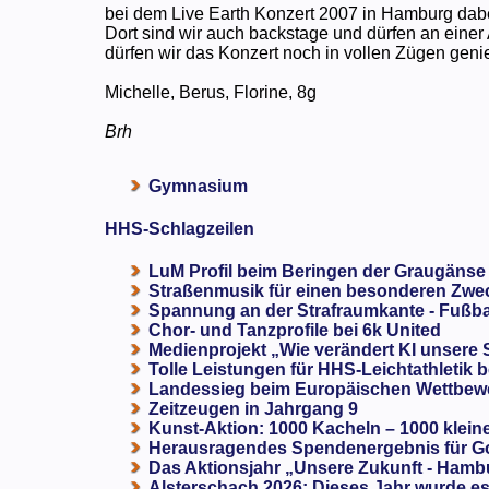
bei dem Live Earth Konzert 2007 in Hamburg dabe
Dort sind wir auch backstage und dürfen an eine
dürfen wir das Konzert noch in vollen Zügen geni
Michelle, Berus, Florine, 8g
Brh
Gymnasium
HHS-Schlagzeilen
LuM Profil beim Beringen der Graugänse
Straßenmusik für einen besonderen Zweck
Spannung an der Strafraumkante - Fußba
Chor- und Tanzprofile bei 6k United
Medienprojekt „Wie verändert KI unsere
Tolle Leistungen für HHS-Leichtathletik b
Landessieg beim Europäischen Wettbewe
Zeitzeugen in Jahrgang 9
Kunst-Aktion: 1000 Kacheln – 1000 klein
Herausragendes Spendenergebnis für G
Das Aktionsjahr „Unsere Zukunft - Hamb
Alsterschach 2026: Dieses Jahr wurde es 