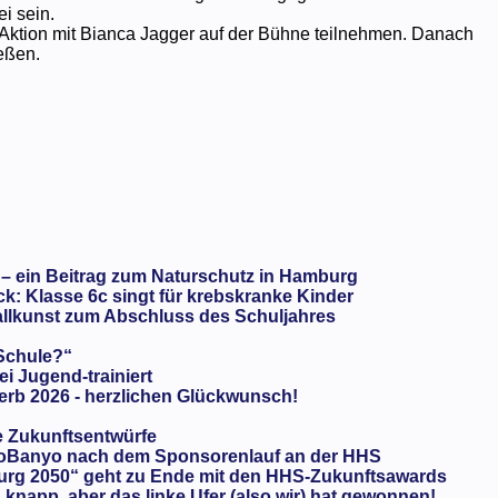
i sein.
r Aktion mit Bianca Jagger auf der Bühne teilnehmen. Danach
eßen.
 – ein Beitrag zum Naturschutz in Hamburg
: Klasse 6c singt für krebskranke Kinder
llkunst zum Abschluss des Schuljahres
 Schule?“
ei Jugend-trainiert
rb 2026 - herzlichen Glückwunsch!
e Zukunftsentwürfe
oBanyo nach dem Sponsorenlauf an der HHS
urg 2050“ geht zu Ende mit den HHS-Zukunftsawards
knapp, aber das linke Ufer (also wir) hat gewonnen!