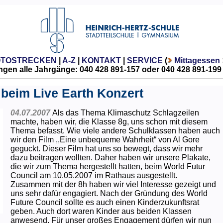
OTOSTRECKEN
|
A-Z
|
KONTAKT
|
SERVICE
(
Mittagessen
gen alle Jahrgänge: 040 428 891-157 oder 040 428 891-199
beim Live Earth Konzert
04.07.2007
Als das Thema Klimaschutz Schlagzeilen
machte, haben wir, die Klasse 8g, uns schon mit diesem
Thema befasst. Wie viele andere Schulklassen haben auch
wir den Film ,,Eine unbequeme Wahrheit“ von Al Gore
geguckt. Dieser Film hat uns so bewegt, dass wir mehr
dazu beitragen wollten. Daher haben wir unsere Plakate,
die wir zum Thema hergestellt hatten, beim World Futur
Council am 10.05.2007 im Rathaus ausgestellt.
Zusammen mit der 8h haben wir viel Interesse gezeigt und
uns sehr dafür engagiert. Nach der Gründung des World
Future Council sollte es auch einen Kinderzukunftsrat
geben. Auch dort waren Kinder aus beiden Klassen
anwesend. Für unser großes Engagement dürfen wir nun