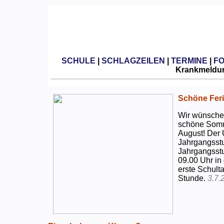
SCHULE
|
SCHLAGZEILEN
|
TERMINE
|
F
Krankmeldun
Schöne Feri
Wir wünschen
schöne Somm
August! Der 
Jahrgangsstu
Jahrgangsstu
09.00 Uhr in
erste Schulta
Stunde.
3.7.