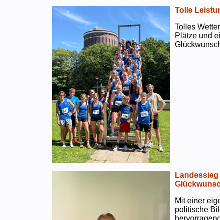
Tolle Leistu
Tolles Wetter
Plätze und e
Glückwunsch
Landessieg 
Glückwunsc
Mit einer ei
politische B
hervorragend