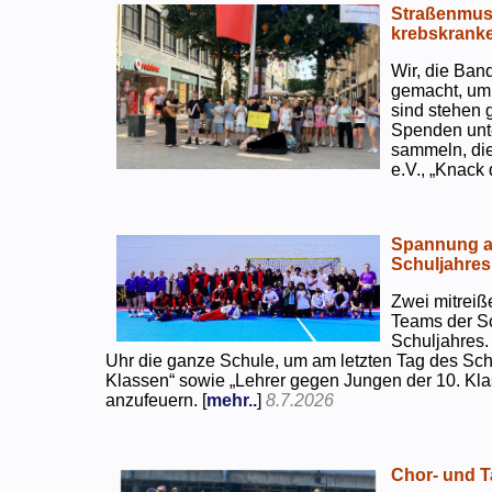
Straßenmusi
krebskranke
Wir, die Ban
gemacht, um
sind stehen 
Spenden unte
sammeln, di
e.V., „Knack
Spannung an
Schuljahres
Zwei mitreiß
Teams der S
Schuljahres.
Uhr die ganze Schule, um am letzten Tag des Sch
Klassen“ sowie „Lehrer gegen Jungen der 10. Klas
anzufeuern. [
mehr..
]
8.7.2026
Chor- und Ta