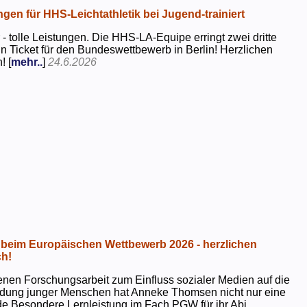
ngen für HHS-Leichtathletik bei Jugend-trainiert
 - tolle Leistungen. Die HHS-LA-Equipe erringt zwei dritte
in Ticket für den Bundeswettbewerb in Berlin! Herzlichen
! [
mehr..
]
24.6.2026
beim Europäischen Wettbewerb 2026 - herzlichen
h!
genen Forschungsarbeit zum Einfluss sozialer Medien auf die
ildung junger Menschen hat Anneke Thomsen nicht nur eine
e Besondere Lernleistung im Fach PGW für ihr Abi