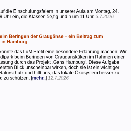
uf die Einschulungsfeiern in unserer Aula am Montag, 24.
9 Uhr ein, die Klassen 5e,f,g und h um 11 Uhr.
3.7.2026
beim Beringen der Graugänse – ein Beitrag zum
z in Hamburg
konnte das LuM Profil eine besondere Erfahrung machen: Wir
tadtpark beim Beringen von Graugansküken im Rahmen einer
assung durch das Projekt „Gans Hamburg“. Diese Aufgabe
rsten Blick unscheinbar wirken, doch sie ist ein wichtiger
Naturschutz und hilft uns, das lokale Ökosystem besser zu
d zu schützen. [
mehr..
]
12.7.2026