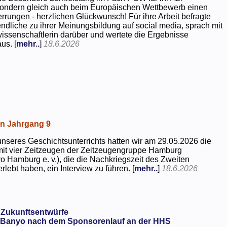
 sondern gleich auch beim Europäischen Wettbewerb einen
rrungen - herzlichen Glückwunsch! Für ihre Arbeit befragte
dliche zu ihrer Meinungsbildung auf social media, sprach mit
kwissenschaftlerin darüber und wertete die Ergebnisse
us. [
mehr..
]
18.6.2026
in Jahrgang 9
seres Geschichtsunterrichts hatten wir am 29.05.2026 die
mit vier Zeitzeugen der Zeitzeugengruppe Hamburg
o Hamburg e. v.), die die Nachkriegszeit des Zweiten
rlebt haben, ein Interview zu führen. [
mehr..
]
18.6.2026
 Zukunftsentwürfe
Banyo nach dem Sponsorenlauf an der HHS