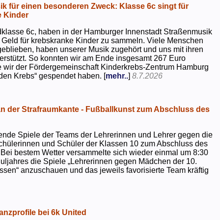
k für einen besonderen Zweck: Klasse 6c singt für
 Kinder
dklasse 6c, haben in der Hamburger Innenstadt Straßenmusik
 Geld für krebskranke Kinder zu sammeln. Viele Menschen
geblieben, haben unserer Musik zugehört und uns mit ihren
rstützt. So konnten wir am Ende insgesamt 267 Euro
e wir der Fördergemeinschaft Kinderkrebs-Zentrum Hamburg
 den Krebs“ gespendet haben. [
mehr..
]
8.7.2026
 der Strafraumkante - Fußballkunst zum Abschluss des
ende Spiele der Teams der Lehrerinnen und Lehrer gegen die
chülerinnen und Schüler der Klassen 10 zum Abschluss des
 Bei bestem Wetter versammelte sich wieder einmal um 8:30
uljahres die Spiele „Lehrerinnen gegen Mädchen der 10.
sen“ anzuschauen und das jeweils favorisierte Team kräftig
nzprofile bei 6k United