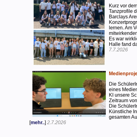
Kurz vor dem
Tanzprofile d
Barclays Are
Konzertprog
lernen. Am V
mitwirkenden
Es war wirkli
Halle fand d
7.7.2026
Medienproje
Die SchülerI
eines Medien
KI unsere Sc
Zeitraum von
Die SchülerI
Künstliche I
gesamten Auf
[
mehr..
]
2.7.2026