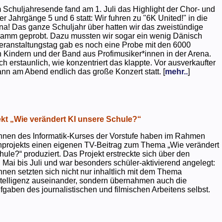
 Schuljahresende fand am 1. Juli das Highlight der Chor- und
er Jahrgänge 5 und 6 statt: Wir fuhren zu "6K United!" in die
na! Das ganze Schuljahr über hatten wir das zweistündige
ramm geprobt. Dazu mussten wir sogar ein wenig Dänisch
eranstaltungstag gab es noch eine Probe mit den 6000
 Kindern und der Band aus Profimusiker*innen in der Arena.
ch erstaunlich, wie konzentriert das klappte. Vor ausverkaufter
ann am Abend endlich das große Konzert statt. [
mehr..
]
kt „Wie verändert KI unsere Schule?“
nnen des Informatik-Kurses der Vorstufe haben im Rahmen
projekts einen eigenen TV-Beitrag zum Thema „Wie verändert
hule?“ produziert. Das Projekt erstreckte sich über den
 Mai bis Juli und war besonders schüler-aktivierend angelegt:
nnen setzten sich nicht nur inhaltlich mit dem Thema
ntelligenz auseinander, sondern übernahmen auch die
gaben des journalistischen und filmischen Arbeitens selbst.