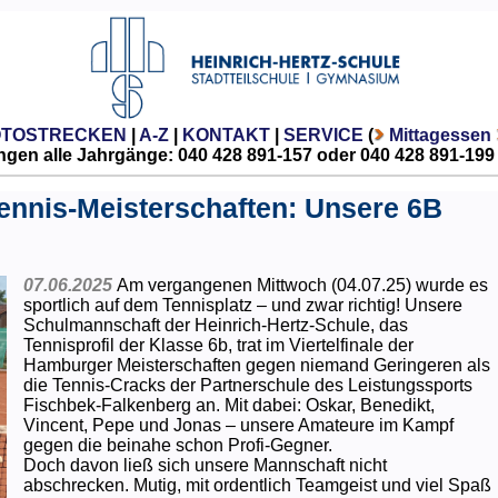
OTOSTRECKEN
|
A-Z
|
KONTAKT
|
SERVICE
(
Mittagessen
gen alle Jahrgänge: 040 428 891-157 oder 040 428 891-199
Tennis-Meisterschaften: Unsere 6B
07.06.2025
Am vergangenen Mittwoch (04.07.25) wurde es
sportlich auf dem Tennisplatz – und zwar richtig! Unsere
Schulmannschaft der Heinrich-Hertz-Schule, das
Tennisprofil der Klasse 6b, trat im Viertelfinale der
Hamburger Meisterschaften gegen niemand Geringeren als
die Tennis-Cracks der Partnerschule des Leistungssports
Fischbek-Falkenberg an. Mit dabei: Oskar, Benedikt,
Vincent, Pepe und Jonas – unsere Amateure im Kampf
gegen die beinahe schon Profi-Gegner.
Doch davon ließ sich unsere Mannschaft nicht
abschrecken. Mutig, mit ordentlich Teamgeist und viel Spaß